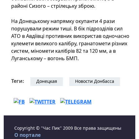
районі Сизого – стрілецьку зброю.
На Донецькому напрямку окупанти 4 рази
порушували режим тиші. В бік підрозділів сил
АТО в Авдіївці противник використав одночасно
кулемети великого калібру, гранатомети різних
систем, міномети калібрів 82 та 120 мм, а в
Луганському – вогонь БМП.
Теги:
Донецкая
Новости Донбасса
Copyright © "Час Пик" 2009 Все права защищены
О портале