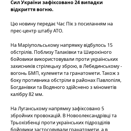
Сил України зафіксовано 24 випадки
відкриття вогню.
Цю новину передає Час Пік з посиланням на
прес-центр штабу АТО.
На Маріупольському напрямку відбулось 15
обстрілів. Поблизу Талаківки та Широкіного
бойовики використовували проти українських
захисників стрілецьку зброю, в Лебединському -
вогонь БМП, кулемети та гранатомети. Також з
боку противника обстріли в районах Павлопіля,
Богданівки та Водяного здійснено з мінометів
калібру 82 мм.
На Луганському напрямку зафіксовано 5
збройних провокацій. В Новоолександрівці та
Трьохізбенці проти українських підрозділів
бойовики застосовували гранатомети, а в