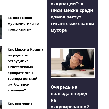
оккупации": в
Лисичанске среди
домов растут
Качественная
гигантские свалки
журналистика по
мусора
пресс-картам
Как Максим Криппа
из рядового
сотрудника
«Ростелеком»
превратился в
тренера детской
футбольной
Очередь на
команды?
полгода вперед:
на
Как выглядит
оккупированной