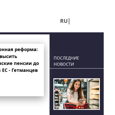
RU
UA
онная реформа:
овысить
ПОСЛЕДНИЕ
нские пенсии до
НОВОСТИ
 ЕС - Гетманцев