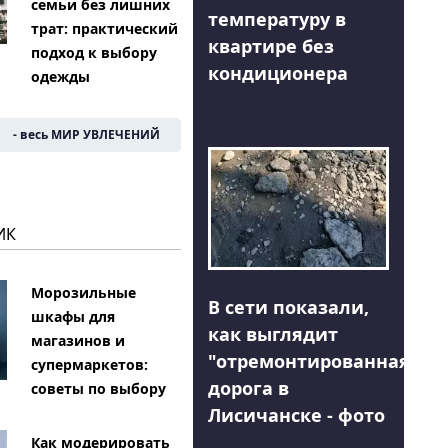
семьи без лишних
температуру в
трат: практический
квартире без
подход к выбору
кондиционера
одежды
- весь МИР УВЛЕЧЕНИЙ
ИК
Морозильные
В сети показали,
шкафы для
как выглядит
магазинов и
"отремонтированная"
супермаркетов:
дорога в
советы по выбору
Лисичанске - фото
Как модерировать