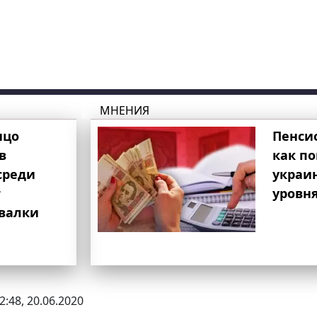
МНЕНИЯ
ицо
Пенси
в
как п
среди
украи
т
уровня
свалки
2:48, 20.06.2020