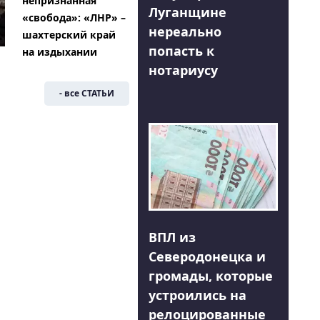
непризнанная
Луганщине
«свобода»: «ЛНР» –
нереально
шахтерский край
попасть к
на издыхании
нотариусу
- все СТАТЬИ
ВПЛ из
Северодонецка и
громады, которые
устроились на
релоцированные