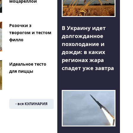
моцареллой
Розочки з
В Украину идет
творогом и тестом
долгожданное
филло
похолодание и
дожди: в каких
регионах жара
Идеальное тесто
спадет уже завтра
для пиццы
- вся КУЛИНАРИЯ