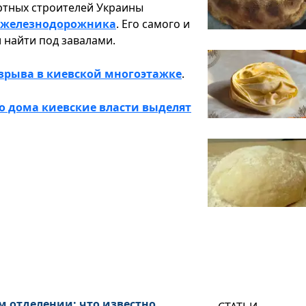
ртных строителей Украины
я железнодорожника
. Его самого и
 найти под завалами.
взрыва в киевской многоэтажке
.
о дома киевские власти выделят
м отделении: что известно