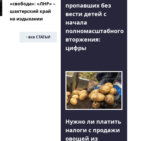
«свобода»: «ЛНР» –
пропавших без
шахтерский край
вести детей с
на издыхании
начала
полномасштабного
- все СТАТЬИ
вторжения:
цифры
Нужно ли платить
налоги с продажи
овощей из