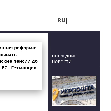
RU
UA
онная реформа:
овысить
ПОСЛЕДНИЕ
нские пенсии до
НОВОСТИ
 ЕС - Гетманцев