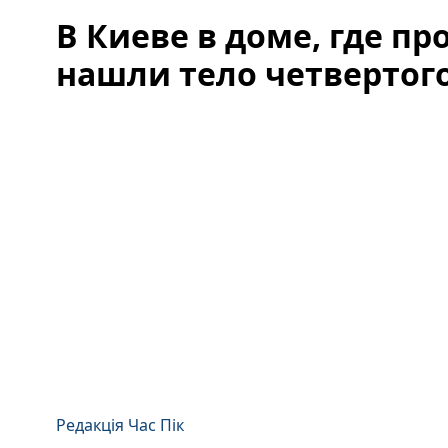
В Киеве в доме, где п
нашли тело четвертог
Редакція Час Пік