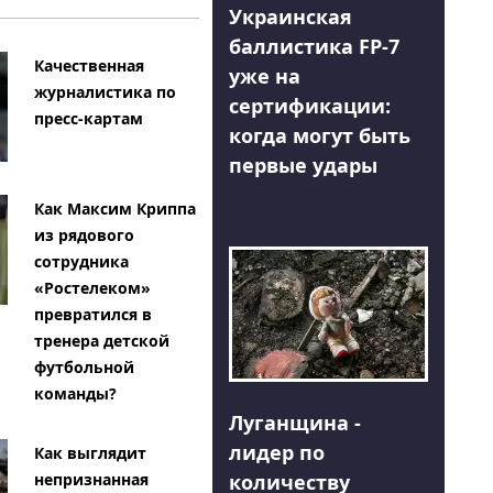
Украинская
баллистика FP-7
Качественная
уже на
журналистика по
сертификации:
пресс-картам
когда могут быть
первые удары
Как Максим Криппа
из рядового
сотрудника
«Ростелеком»
превратился в
тренера детской
футбольной
команды?
Луганщина -
лидер по
Как выглядит
количеству
непризнанная