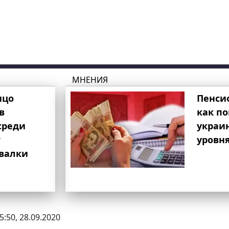
МНЕНИЯ
ицо
Пенси
в
как п
среди
украи
т
уровня
свалки
5:50, 28.09.2020