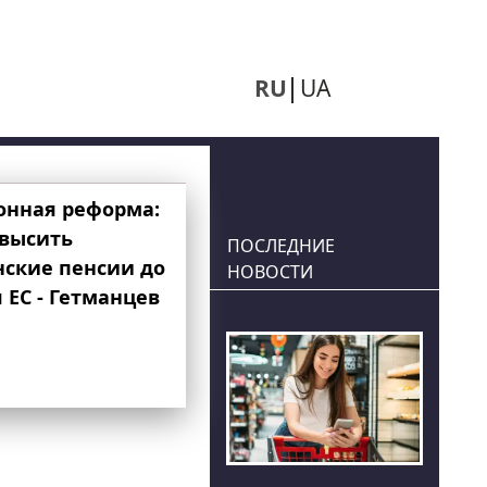
RU
UA
онная реформа:
овысить
ПОСЛЕДНИЕ
нские пенсии до
НОВОСТИ
 ЕС - Гетманцев