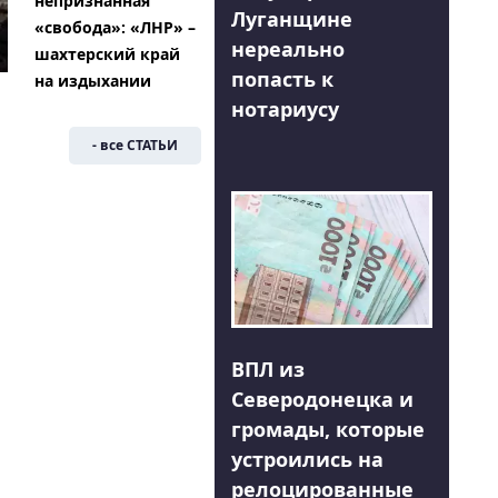
непризнанная
Луганщине
«свобода»: «ЛНР» –
нереально
шахтерский край
попасть к
на издыхании
нотариусу
- все СТАТЬИ
ВПЛ из
Северодонецка и
громады, которые
устроились на
релоцированные