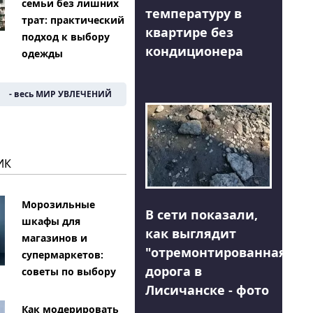
семьи без лишних
температуру в
трат: практический
квартире без
подход к выбору
кондиционера
одежды
- весь МИР УВЛЕЧЕНИЙ
ИК
Морозильные
В сети показали,
шкафы для
как выглядит
магазинов и
"отремонтированная"
супермаркетов:
дорога в
советы по выбору
Лисичанске - фото
Как модерировать