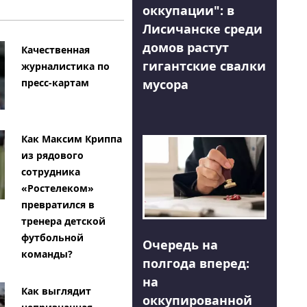
оккупации": в
Лисичанске среди
домов растут
Качественная
гигантские свалки
журналистика по
мусора
пресс-картам
Как Максим Криппа
из рядового
сотрудника
«Ростелеком»
превратился в
тренера детской
футбольной
Очередь на
команды?
полгода вперед:
на
Как выглядит
оккупированной