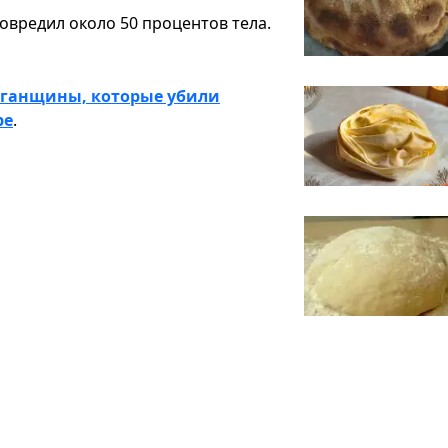
овредил около 50 процентов тела.
уганщины, которые убили
ре
.