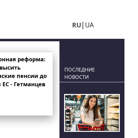
RU
UA
онная реформа:
овысить
ПОСЛЕДНИЕ
нские пенсии до
НОВОСТИ
 ЕС - Гетманцев