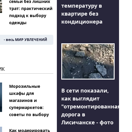
семьи без лишних
температуру в
трат: практический
квартире без
подход к выбору
кондиционера
одежды
- весь МИР УВЛЕЧЕНИЙ
ИК
Морозильные
В сети показали,
шкафы для
как выглядит
магазинов и
"отремонтированная"
супермаркетов:
дорога в
советы по выбору
Лисичанске - фото
Как модерировать