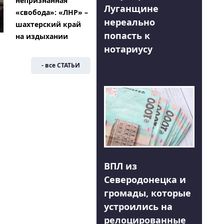
непризнанная
Луганщине
«свобода»: «ЛНР» –
нереально
шахтерский край
попасть к
на издыхании
нотариусу
- все СТАТЬИ
ВПЛ из
Северодонецка и
громады, которые
устроились на
релоцированные