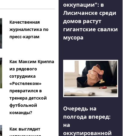
оккупации": в
Лисичанске среди
домов растут
Качественная
гигантские свалки
журналистика по
мусора
пресс-картам
Как Максим Криппа
из рядового
сотрудника
«Ростелеком»
превратился в
тренера детской
футбольной
Очередь на
команды?
полгода вперед:
на
Как выглядит
оккупированной