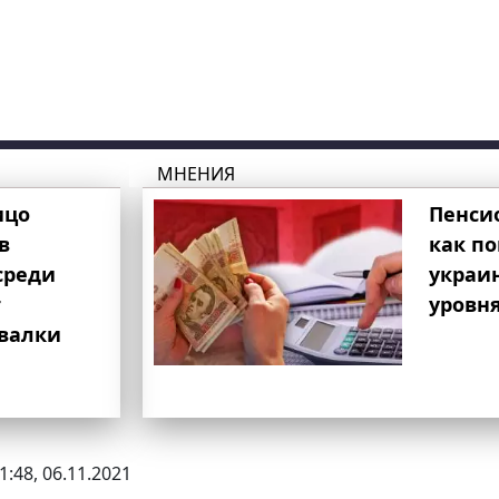
МНЕНИЯ
ицо
Пенси
в
как п
среди
украи
т
уровня
свалки
1:48, 06.11.2021