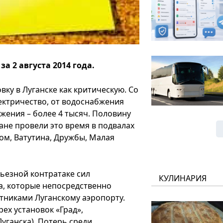
 2 августа 2014 года.
вку в Луганске как критическую. Со
ектричество, от водоснабжения
жения – более 4 тысяч. Половину
не провели это время в подвалах
ом, Ватутина, Дружбы, Малая
ьезной контратаке сил
КУЛИНАРИЯ
ка, которые непосредственно
тниками Луганскому аэропорту.
ех установок «Град»,
уганска). Потерь среди