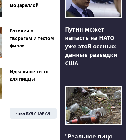
моцареллой
Путин может
Розочки з
напасть на НАТО
творогом и тестом
уже этой осенью:
филло
данные разведки
США
Идеальное тесто
для пиццы
- вся КУЛИНАРИЯ
"Реальное лицо