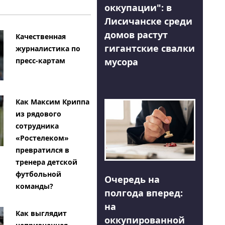
оккупации": в
Лисичанске среди
домов растут
Качественная
гигантские свалки
журналистика по
мусора
пресс-картам
Как Максим Криппа
из рядового
сотрудника
«Ростелеком»
превратился в
тренера детской
футбольной
Очередь на
команды?
полгода вперед:
на
Как выглядит
оккупированной