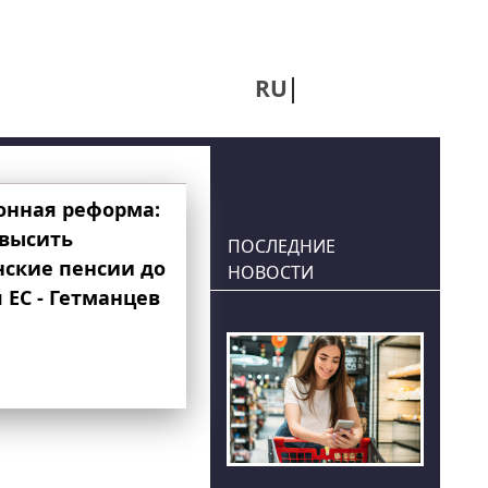
RU
UA
онная реформа:
овысить
ПОСЛЕДНИЕ
нские пенсии до
НОВОСТИ
 ЕС - Гетманцев