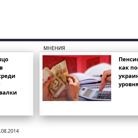
МНЕНИЯ
ицо
Пенси
в
как п
среди
украи
т
уровня
свалки
3.08.2014