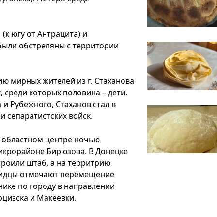
(к югу от Антрацита) и
были обстреляны с территории
ю мирных жителей из г. Стаханова
, среди которых половина – дети.
и Рубежного, Стаханов стал в
 сепаратистских войск.
 областном центре ночью
микрорайоне Бирюзова. В Донецке
троили штаб, а на территрию
евидцы отмечают перемещение
нике по городу в направлении
рцизска и Макеевки.