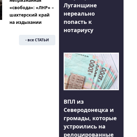
непризнанная
Луганщине
«свобода»: «ЛНР» –
нереально
шахтерский край
попасть к
на издыхании
нотариусу
- все СТАТЬИ
ВПЛ из
Северодонецка и
громады, которые
устроились на
релоцированные