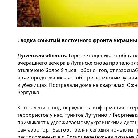
Сводка событий восточного фронта Украины за
Луганская область.
Горсовет оценивает обстано
вчерашнего вечера в Луганске снова пропало эл
отключено более 8 тысяч абонентов, от газоснаб
ночи продолжались артобстрелы, многие луганча
и убежищах. Пострадали дома на кварталах Южн
Вергунка.
К сожалению, подтверждается информация о сер
террористов у нас. пунктов Лутугино и Георгиев
примыкают к удерживаемому украинскими десан
Сам аэропорт был обстрелян сегодня ночью из тр
расположенных в с. Роскошное (южная окраина Л