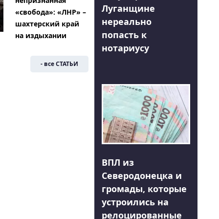
непризнанная
Луганщине
«свобода»: «ЛНР» –
нереально
шахтерский край
попасть к
на издыхании
нотариусу
- все СТАТЬИ
ВПЛ из
Северодонецка и
громады, которые
устроились на
релоцированные