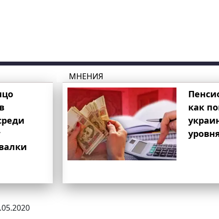
МНЕНИЯ
ицо
Пенси
в
как п
среди
украи
т
уровня
свалки
2.05.2020