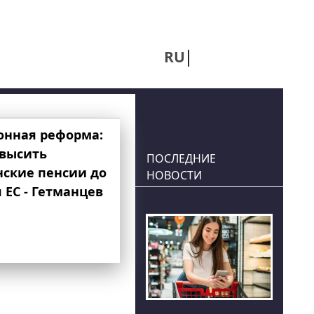
RU
UA
онная реформа:
овысить
ПОСЛЕДНИЕ
нские пенсии до
НОВОСТИ
 ЕС - Гетманцев