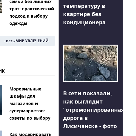
семьи без лишних
температуру в
трат: практический
квартире без
подход к выбору
кондиционера
одежды
- весь МИР УВЛЕЧЕНИЙ
ИК
Морозильные
В сети показали,
шкафы для
как выглядит
магазинов и
"отремонтированная"
супермаркетов:
дорога в
советы по выбору
Лисичанске - фото
Как модерировать