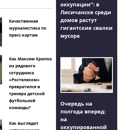
оккупации": в
Лисичанске среди
домов растут
Качественная
гигантские свалки
журналистика по
мусора
пресс-картам
Как Максим Криппа
из рядового
сотрудника
«Ростелеком»
превратился в
тренера детской
футбольной
Очередь на
команды?
полгода вперед:
на
Как выглядит
оккупированной