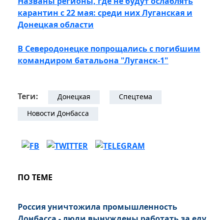
Названы регионы, где не будут ослаблять
карантин с 22 мая: среди них Луганская и
Донецкая области
В Северодонецке попрощались с погибшим
командиром батальона "Луганск-1"
Теги:
Донецкая
Спецтема
Новости Донбасса
ПО ТЕМЕ
Россия уничтожила промышленность
Донбасса - люди вынуждены работать за еду