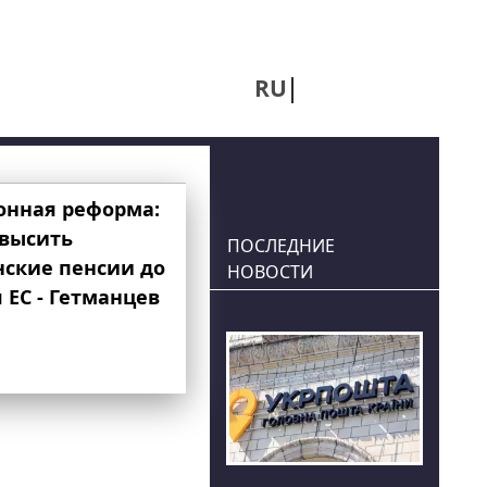
RU
UA
онная реформа:
овысить
ПОСЛЕДНИЕ
нские пенсии до
НОВОСТИ
 ЕС - Гетманцев