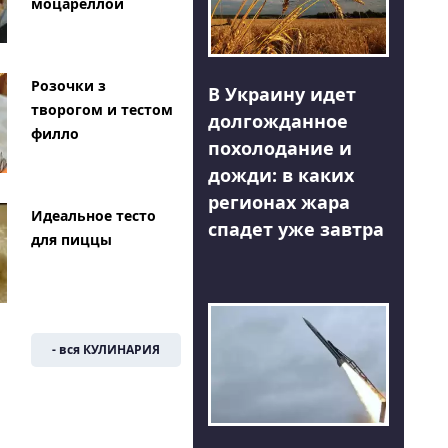
моцареллой
Розочки з
В Украину идет
творогом и тестом
долгожданное
филло
похолодание и
дожди: в каких
регионах жара
Идеальное тесто
спадет уже завтра
для пиццы
- вся КУЛИНАРИЯ