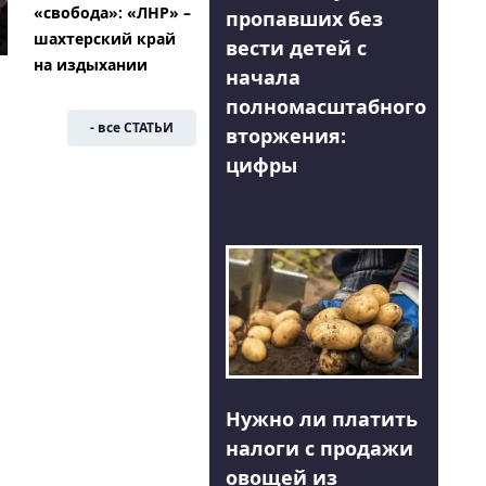
«свобода»: «ЛНР» –
пропавших без
шахтерский край
вести детей с
на издыхании
начала
полномасштабного
- все СТАТЬИ
вторжения:
цифры
Нужно ли платить
налоги с продажи
овощей из