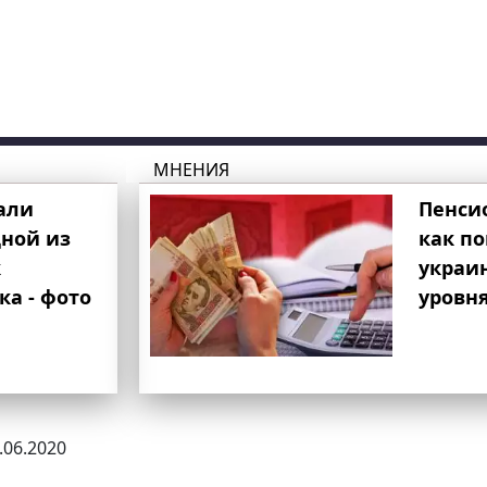
МНЕНИЯ
али
Пенси
ной из
как п
к
украи
ка - фото
уровня
0.06.2020