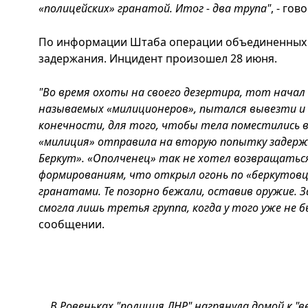
«полицейских» гранатой. Итог - два трупа"
, - го
По информации Штаба операции объединенных с
задержания. Инцидент произошел 28 июня.
"Во время охоты на своего дезертира, тот начал 
называемых «милиционеров», пытался вывезти и
конечности, для того, чтобы тела поместились в
«милиция» отправила на вторую попытку задерж
Беркут». «Ополченец» так не хотел возвращать
формированиям, что открыл огонь по «беркутовца
гранатами. Те позорно бежали, оставив оружие.
смогла лишь третья группа, когда у того уже не 
сообщении.
В Ровеньках "полиция ЛНР" нагрянула домой к "