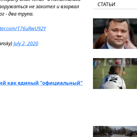
СТАТЬИ
зоружаться не захотел и взорвал
г - два трупа.
itter.com/176uRwU92Y
ansky)
July 2, 2020
кий как единый "официальный"