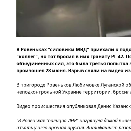
В Ровеньках "силовики МВД" приехали к под
"коллег", но тот бросил в них гранату РГ-42
объединенных сил, это была третья попытка
произошел 28 июня. Взрыв сняли на видео и
В пригороде Ровеньков Любимовке Луганской об
неподконтрольной Украине территории, бросили
Видео происшествия опубликовал Денис Казанский
"В Ровеньках "полиция ЛНР" нагрянула домой к «в
изъять у него арсенал оружия. Антифашист разор