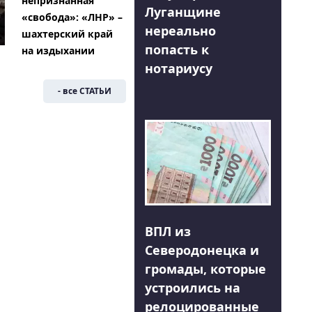
непризнанная
Луганщине
«свобода»: «ЛНР» –
нереально
шахтерский край
попасть к
на издыхании
нотариусу
- все СТАТЬИ
ВПЛ из
Северодонецка и
громады, которые
устроились на
релоцированные