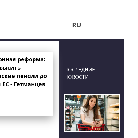
RU
UA
онная реформа:
овысить
ПОСЛЕДНИЕ
нские пенсии до
НОВОСТИ
 ЕС - Гетманцев