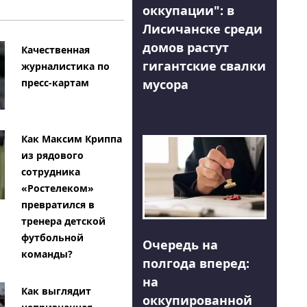
оккупации": в
Лисичанске среди
домов растут
Качественная
гигантские свалки
журналистика по
мусора
пресс-картам
Как Максим Криппа
из рядового
сотрудника
«Ростелеком»
превратился в
тренера детской
футбольной
Очередь на
команды?
полгода вперед:
на
Как выглядит
оккупированной