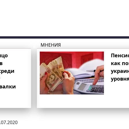
МНЕНИЯ
ицо
Пенси
в
как п
среди
украи
т
уровня
свалки
3.07.2020