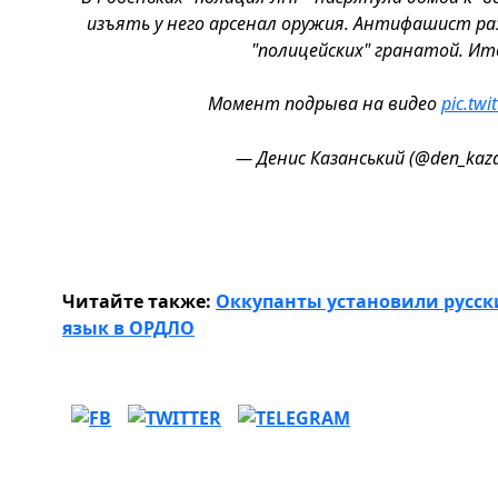
изъять у него арсенал оружия. Антифашист ра
"полицейских" гранатой. Ито
Момент подрыва на видео
pic.tw
— Денис Казанський (@den_kaz
Читайте также:
Оккупанты установили русс
язык в ОРДЛО