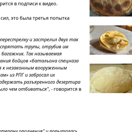
ворится в подписи к видео.
ил, это была третья попытка
перестрелку и застрелил двух так
 спрятать трупы, отрубив им
 багажник. Так называемая
ания бойцов «батальона спецназа
ся к незаконным вооруженным
м» из РПГ и забросал их
 Задержать разъяренного дезертира
было чем отбиваться"
, - говорится в
ветерану ополчения" и попыталась