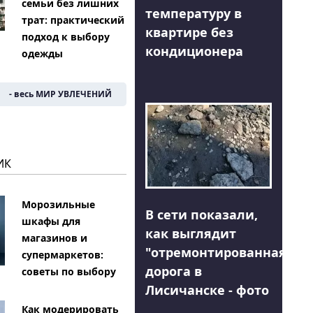
семьи без лишних
температуру в
трат: практический
квартире без
подход к выбору
кондиционера
одежды
- весь МИР УВЛЕЧЕНИЙ
ИК
Морозильные
В сети показали,
шкафы для
как выглядит
магазинов и
"отремонтированная"
супермаркетов:
дорога в
советы по выбору
Лисичанске - фото
Как модерировать