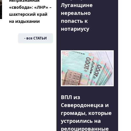
непризнанная
Луганщине
«свобода»: «ЛНР» –
нереально
шахтерский край
попасть к
на издыхании
нотариусу
- все СТАТЬИ
ВПЛ из
Северодонецка и
громады, которые
устроились на
релоцированные