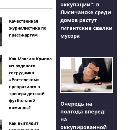
оккупации": в
Лисичанске среди
домов растут
Качественная
гигантские свалки
журналистика по
мусора
пресс-картам
Как Максим Криппа
из рядового
сотрудника
«Ростелеком»
превратился в
тренера детской
футбольной
Очередь на
команды?
полгода вперед:
на
Как выглядит
оккупированной