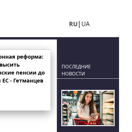
RU
UA
онная реформа:
овысить
ПОСЛЕДНИЕ
нские пенсии до
НОВОСТИ
 ЕС - Гетманцев