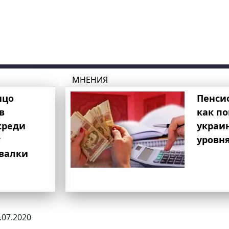
МНЕНИЯ
ицо
Пенси
в
как п
среди
украи
т
уровня
свалки
6.07.2020