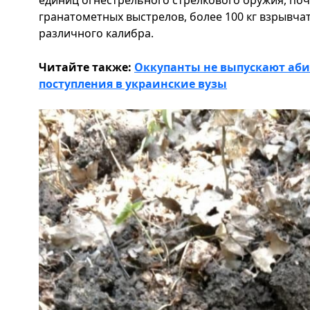
единиц огнестрельного стрелкового оружия, почт
гранатометных выстрелов, более 100 кг взрывчат
различного калибра.
Читайте также:
Оккупанты не выпускают аби
поступления в украинские вузы