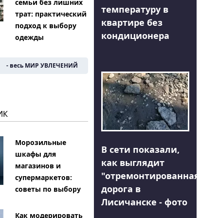
семьи без лишних
температуру в
трат: практический
квартире без
подход к выбору
кондиционера
одежды
- весь МИР УВЛЕЧЕНИЙ
ИК
Морозильные
В сети показали,
шкафы для
как выглядит
магазинов и
"отремонтированная"
супермаркетов:
дорога в
советы по выбору
Лисичанске - фото
Как модерировать