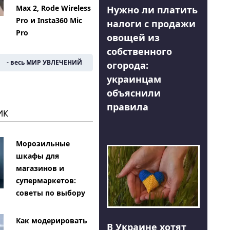
Max 2, Rode Wireless
Нужно ли платить
Pro и Insta360 Mic
налоги с продажи
Pro
овощей из
собственного
- весь МИР УВЛЕЧЕНИЙ
огорода:
украинцам
объяснили
правила
ИК
Морозильные
шкафы для
магазинов и
супермаркетов:
советы по выбору
Как модерировать
В Украине хотят