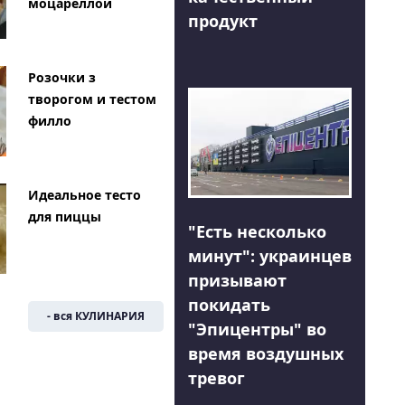
моцареллой
продукт
Розочки з
творогом и тестом
филло
Идеальное тесто
для пиццы
"Есть несколько
минут": украинцев
призывают
покидать
- вся КУЛИНАРИЯ
"Эпицентры" во
время воздушных
тревог