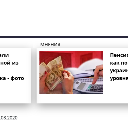
МНЕНИЯ
али
Пенси
ной из
как п
к
украи
ка - фото
уровня
7.08.2020