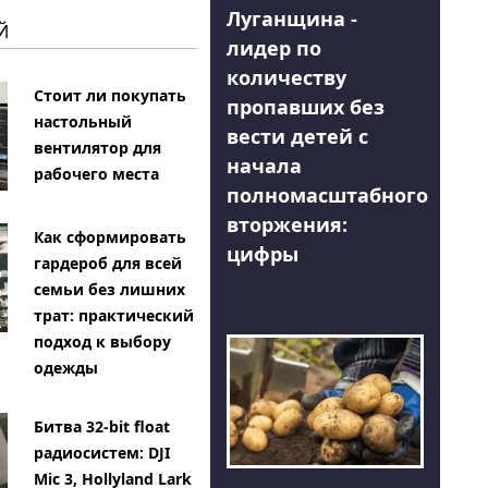
Луганщина -
Й
лидер по
количеству
Стоит ли покупать
пропавших без
настольный
вести детей с
вентилятор для
начала
рабочего места
полномасштабного
вторжения:
Как сформировать
цифры
гардероб для всей
семьи без лишних
трат: практический
подход к выбору
одежды
Битва 32-bit float
радиосистем: DJI
Mic 3, Hollyland Lark