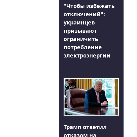
"Чтобы избежать
отключений":
украинцев
призывают
ограничить
потребление
электроэнергии
Трамп ответил
отказом на