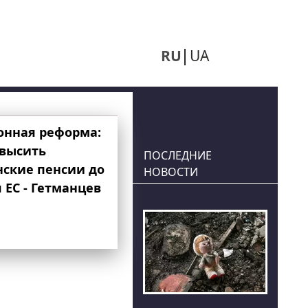
RU
UA
онная реформа:
овысить
ПОСЛЕДНИЕ
нские пенсии до
НОВОСТИ
 ЕС - Гетманцев