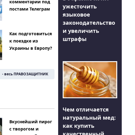
комментарии под
ужесточить
постами Телеграм
языковое
законодательство
и увеличить
Как подготовиться
штрафы
к поездке из
Украины в Европу?
- весь ПРАВОЗАЩИТНИК
Чем отличается
натуральный мед:
Вкуснейший пирог
как купить
с творогом и
качественный