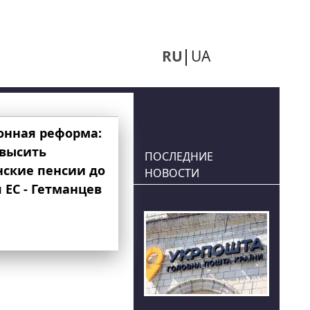
RU
UA
онная реформа:
овысить
ПОСЛЕДНИЕ
нские пенсии до
НОВОСТИ
 ЕС - Гетманцев