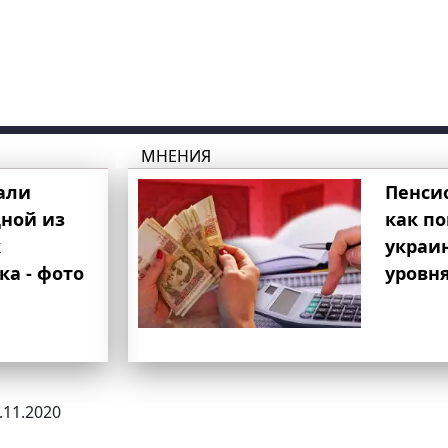
МНЕНИЯ
али
Пенси
ной из
как п
к
украи
ка - фото
уровня
8.11.2020