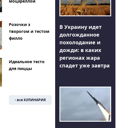
моцареллой
Розочки з
В Украину идет
творогом и тестом
долгожданное
филло
похолодание и
дожди: в каких
регионах жара
Идеальное тесто
спадет уже завтра
для пиццы
- вся КУЛИНАРИЯ