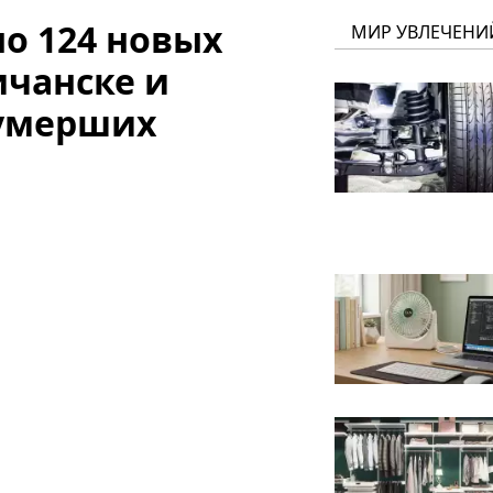
о 124 новых
МИР УВЛЕЧЕНИ
ичанске и
 умерших