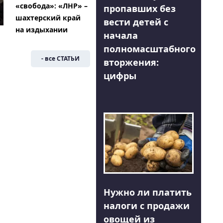
«свобода»: «ЛНР» –
пропавших без
шахтерский край
вести детей с
на издыхании
начала
полномасштабного
- все СТАТЬИ
вторжения:
цифры
Нужно ли платить
налоги с продажи
овощей из