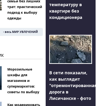
семьи без лишних
температуру в
трат: практический
квартире без
подход к выбору
кондиционера
одежды
- весь МИР УВЛЕЧЕНИЙ
ИК
Морозильные
В сети показали,
шкафы для
как выглядит
магазинов и
"отремонтированная"
супермаркетов:
дорога в
советы по выбору
Лисичанске - фото
Как модерировать