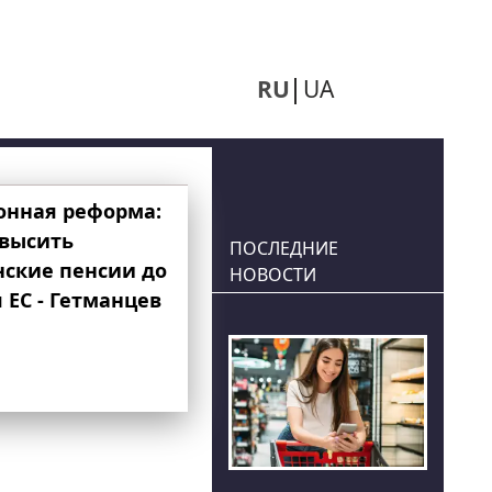
RU
UA
онная реформа:
овысить
ПОСЛЕДНИЕ
нские пенсии до
НОВОСТИ
 ЕС - Гетманцев