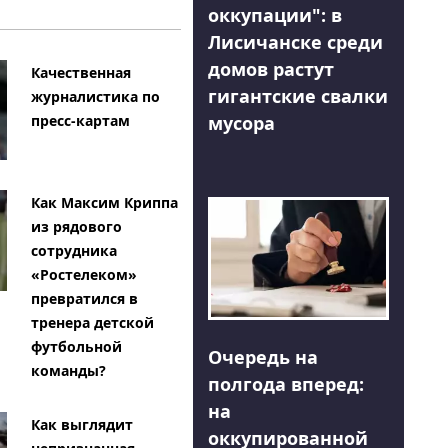
оккупации": в
Лисичанске среди
домов растут
Качественная
гигантские свалки
журналистика по
мусора
пресс-картам
Как Максим Криппа
из рядового
сотрудника
«Ростелеком»
превратился в
тренера детской
футбольной
Очередь на
команды?
полгода вперед:
на
Как выглядит
оккупированной