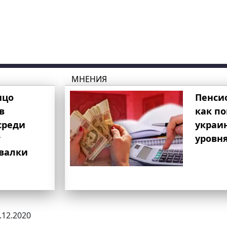
МНЕНИЯ
ицо
Пенси
в
как п
среди
украи
т
уровня
свалки
0.12.2020