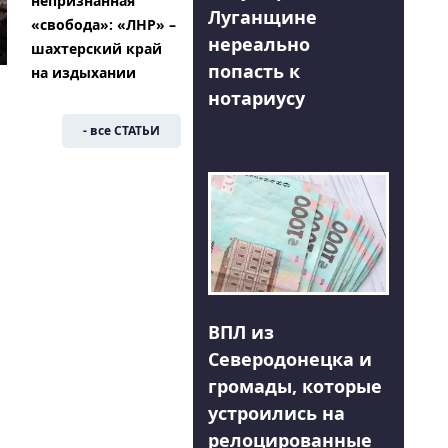
непризнанная
Луганщине
«свобода»: «ЛНР» –
нереально
шахтерский край
попасть к
на издыхании
нотариусу
- все СТАТЬИ
ВПЛ из
Северодонецка и
громады, которые
устроились на
релоцированные