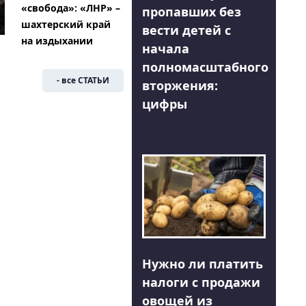
«свобода»: «ЛНР» –
пропавших без
шахтерский край
вести детей с
на издыхании
начала
полномасштабного
- все СТАТЬИ
вторжения:
цифры
Нужно ли платить
налоги с продажи
овощей из