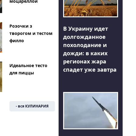
моцареллой
Розочки з
В Украину идет
творогом и тестом
долгожданное
филло
похолодание и
дожди: в каких
регионах жара
Идеальное тесто
спадет уже завтра
для пиццы
- вся КУЛИНАРИЯ