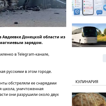
в Авдеевке Донецкой области из
с магниевым зарядом.
ленко в Telegram-канале,
ная русскими в этом городе.
КУЛИНАРИЯ
анты обстреляли ее снарядами
ья школа, уничтоженная
ласти они разрушили около двух