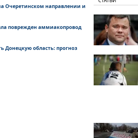
СТАТЬИ
 на Очеретинском направлении и
рела поврежден аммиакопровод
ь Донецкую область: прогноз