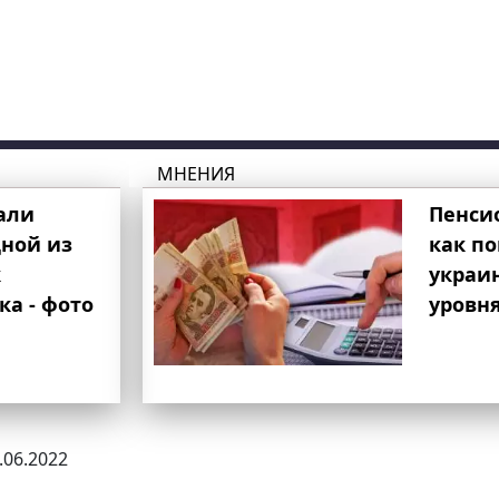
МНЕНИЯ
али
Пенси
ной из
как п
к
украи
ка - фото
уровня
1.06.2022