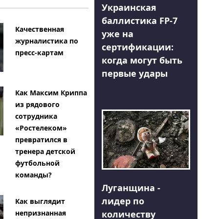
Украинская
баллистика FP-7
Качественная
уже на
журналистика по
сертификации:
пресс-картам
когда могут быть
первые удары
Как Максим Криппа
из рядового
сотрудника
«Ростелеком»
превратился в
тренера детской
футбольной
команды?
Луганщина -
лидер по
Как выглядит
количеству
непризнанная