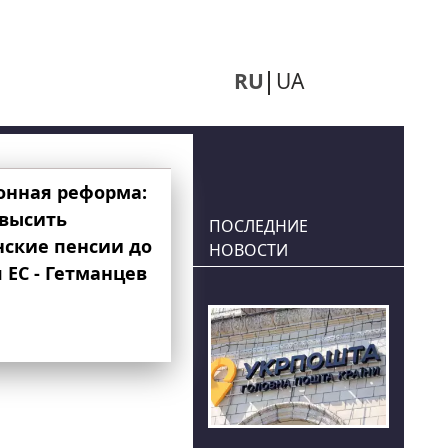
RU
UA
онная реформа:
овысить
ПОСЛЕДНИЕ
нские пенсии до
НОВОСТИ
 ЕС - Гетманцев