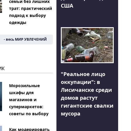
семьи без лишних
США
трат: практический
подход к выбору
одежды
- весь МИР УВЛЕЧЕНИЙ
ИК
"Реальное лицо
оккупации": в
Морозильные
Лисичанске среди
шкафы для
домов растут
магазинов и
гигантские свалки
супермаркетов:
мусора
советы по выбору
Как модерировать