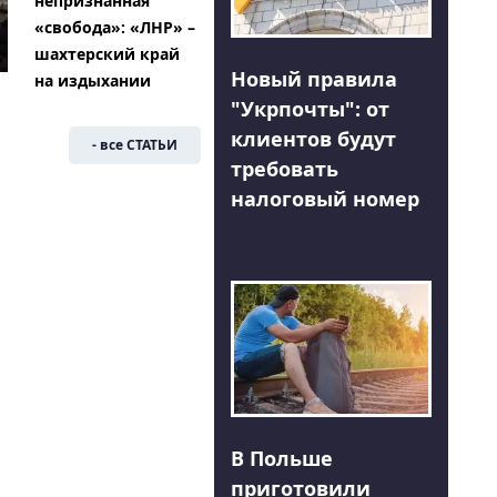
непризнанная
«свобода»: «ЛНР» –
шахтерский край
Новый правила
на издыхании
"Укрпочты": от
клиентов будут
- все СТАТЬИ
требовать
налоговый номер
В Польше
приготовили