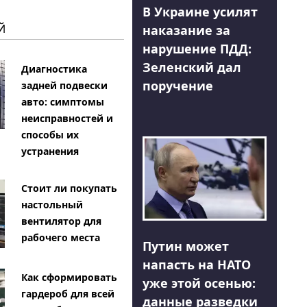
В Украине усилят
Й
наказание за
нарушение ПДД:
Зеленский дал
Диагностика
поручение
задней подвески
авто: симптомы
неисправностей и
способы их
устранения
Стоит ли покупать
настольный
вентилятор для
рабочего места
Путин может
напасть на НАТО
Как сформировать
уже этой осенью:
гардероб для всей
данные разведки