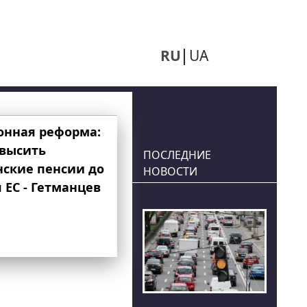
RU
UA
онная реформа:
овысить
ПОСЛЕДНИЕ
нские пенсии до
НОВОСТИ
 ЕС - Гетманцев