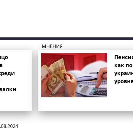
МНЕНИЯ
ицо
Пенси
в
как п
среди
украи
т
уровня
свалки
5.08.2024