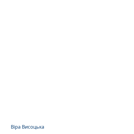
Віра Висоцька