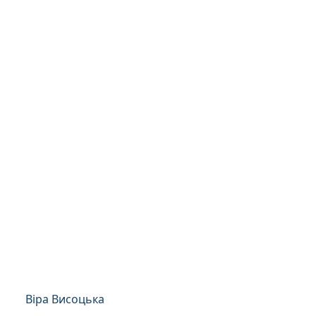
Віра Висоцька