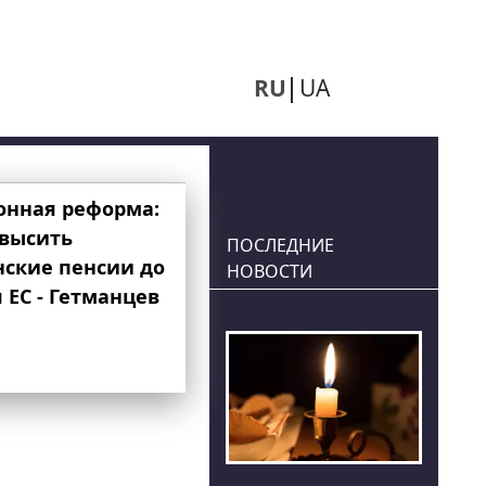
RU
UA
онная реформа:
овысить
ПОСЛЕДНИЕ
нские пенсии до
НОВОСТИ
 ЕС - Гетманцев