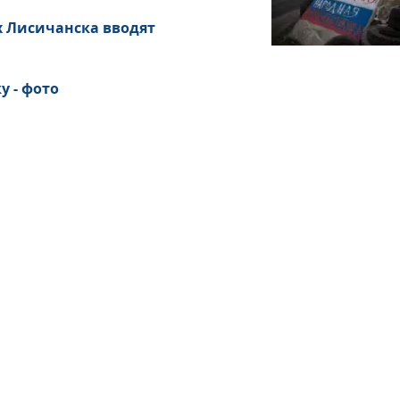
х Лисичанска вводят
у - фото