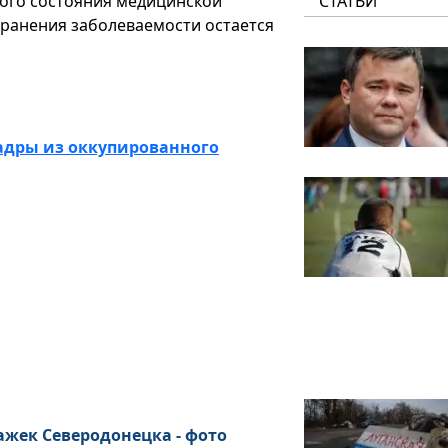
кого состояния медицинской
СТАТЬИ
транения заболеваемости остается
кадры из оккупированного
ажек Северодонецка - фото