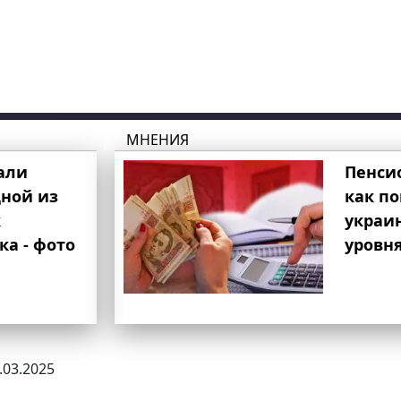
МНЕНИЯ
али
Пенси
ной из
как п
к
украи
ка - фото
уровня
8.03.2025