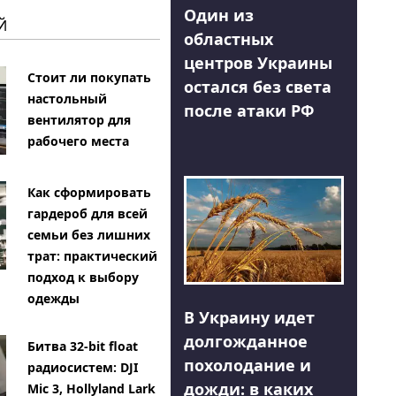
Один из
Й
областных
центров Украины
Стоит ли покупать
остался без света
настольный
после атаки РФ
вентилятор для
рабочего места
Как сформировать
гардероб для всей
семьи без лишних
трат: практический
подход к выбору
одежды
В Украину идет
долгожданное
Битва 32-bit float
похолодание и
радиосистем: DJI
дожди: в каких
Mic 3, Hollyland Lark