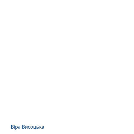
Віра Висоцька