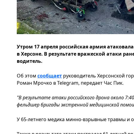
Утром 17 апреля российская армия атаковал
в Херсоне. В результате вражеской атаки ра
водитель.
Об этом
сообщает
руководитель Херсонской го
Роман Мрочко в Telegram, передает Час Пик.
"В результате атаки российского дрона около 7:4
фельдшер бригады экстренной медицинской помощ
У 65-летнего медика минно-взрывные травмы и о
Также в результате атаки пострадал 61-летний в