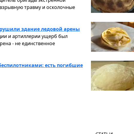
взрывную травму и осколочные
рушили здание ледовой арены
ации и артиллерии ущерб был
рена - не единственное
 беспилотниками: есть погибшие