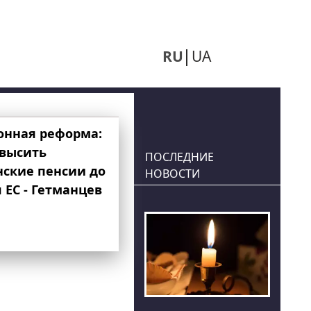
RU
UA
онная реформа:
овысить
ПОСЛЕДНИЕ
нские пенсии до
НОВОСТИ
 ЕС - Гетманцев