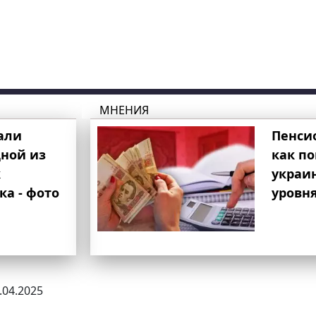
МНЕНИЯ
али
Пенси
ной из
как п
к
украи
ка - фото
уровня
7.04.2025