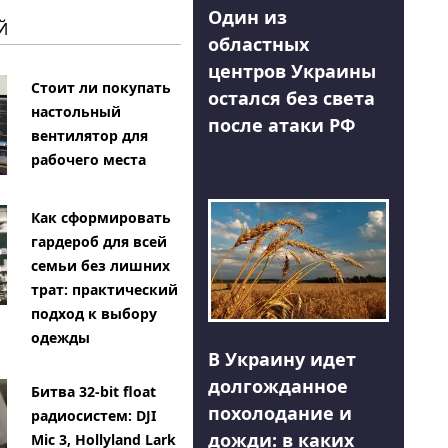
Один из
Й
областных
центров Украины
Стоит ли покупать
остался без света
настольный
после атаки РФ
вентилятор для
рабочего места
Как сформировать
гардероб для всей
семьи без лишних
трат: практический
подход к выбору
одежды
В Украину идет
долгожданное
Битва 32-bit float
похолодание и
радиосистем: DJI
дожди: в каких
Mic 3, Hollyland Lark