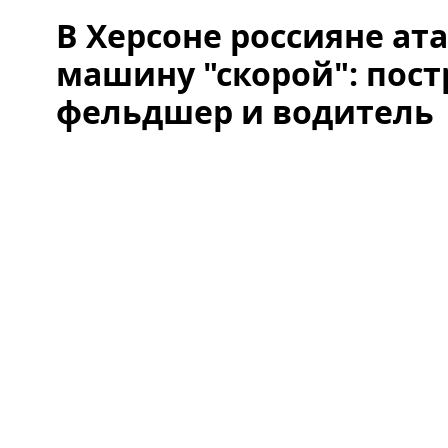
В Херсоне россияне ат
машину "скорой": пос
фельдшер и водитель