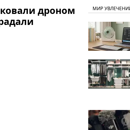
аковали дроном
МИР УВЛЕЧЕНИ
традали