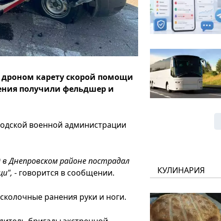
а дроном карету скорой помощи
нения получили фельдшер и
родской военной администрации
0 в Днепровском районе пострадал
КУЛИНАРИЯ
и",
- говорится в сообщении.
сколочные ранения руки и ноги.
одитель бригады экстренной