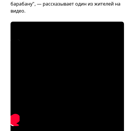
барабану", — рассказывает один из жителей на
видео.
Оккупационные
Отсутствие
коммунальные
освещения в
структуры, в
подъездах и на
частности ЖЭК и РЭС,
придомовой
на проблему не
территории создает
реагируют.
угрозу жизни и
Обращения людей
здоровью жителей и
остаются без ответа,
подчеркивает общий
поэтому жители
уровень нежелания
вынуждены
оккупационных
передвигаться в
властей решать
опасных условиях и
социальные
рисковать травмами.
проблемы населения.