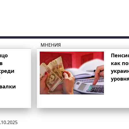
МНЕНИЯ
ицо
Пенси
в
как п
среди
украи
т
уровня
свалки
0.10.2025