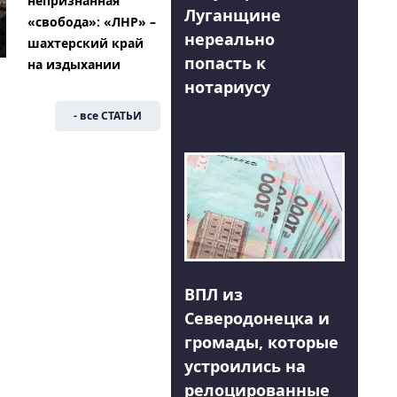
непризнанная
Луганщине
«свобода»: «ЛНР» –
нереально
шахтерский край
попасть к
на издыхании
нотариусу
- все СТАТЬИ
ВПЛ из
Северодонецка и
громады, которые
устроились на
релоцированные