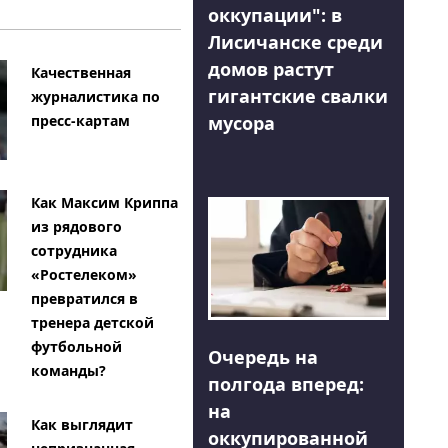
оккупации": в
Лисичанске среди
домов растут
Качественная
гигантские свалки
журналистика по
мусора
пресс-картам
Как Максим Криппа
из рядового
сотрудника
«Ростелеком»
превратился в
тренера детской
футбольной
Очередь на
команды?
полгода вперед:
на
Как выглядит
оккупированной