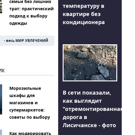
семьи без лишних
температуру в
трат: практический
квартире без
подход к выбору
кондиционера
одежды
- весь МИР УВЛЕЧЕНИЙ
ИК
Морозильные
В сети показали,
шкафы для
как выглядит
магазинов и
"отремонтированная"
супермаркетов:
дорога в
советы по выбору
Лисичанске - фото
Как модерировать