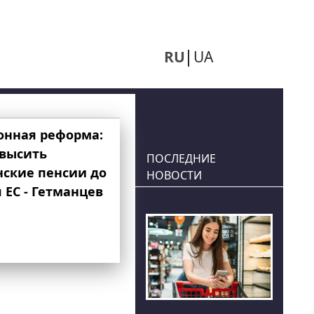
RU
UA
онная реформа:
овысить
ПОСЛЕДНИЕ
нские пенсии до
НОВОСТИ
 ЕС - Гетманцев