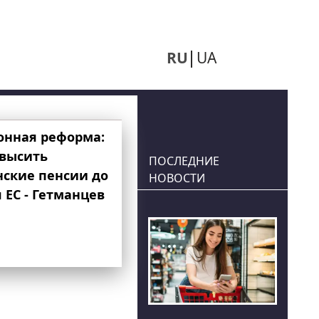
RU
UA
онная реформа:
овысить
ПОСЛЕДНИЕ
нские пенсии до
НОВОСТИ
 ЕС - Гетманцев