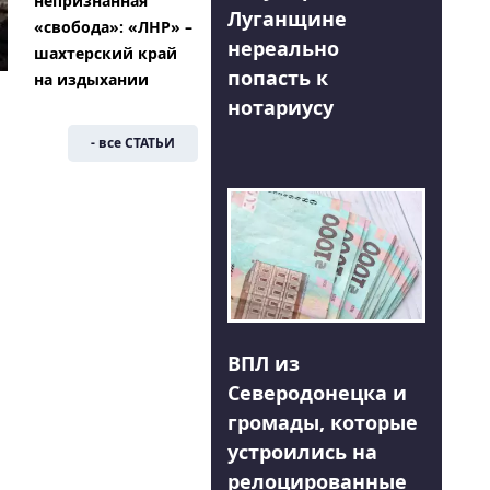
непризнанная
Луганщине
«свобода»: «ЛНР» –
нереально
шахтерский край
попасть к
на издыхании
нотариусу
- все СТАТЬИ
ВПЛ из
Северодонецка и
громады, которые
устроились на
релоцированные