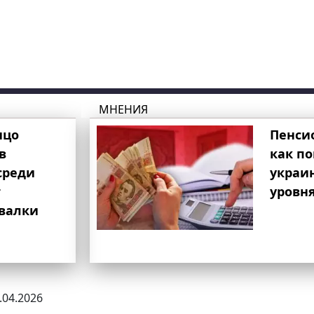
МНЕНИЯ
ицо
Пенси
в
как п
среди
украи
т
уровня
свалки
0.04.2026