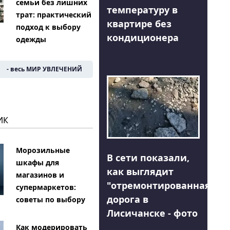
семьи без лишних
температуру в
трат: практический
квартире без
подход к выбору
кондиционера
одежды
- весь МИР УВЛЕЧЕНИЙ
ИК
Морозильные
В сети показали,
шкафы для
как выглядит
магазинов и
"отремонтированная"
супермаркетов:
дорога в
советы по выбору
Лисичанске - фото
Как модерировать