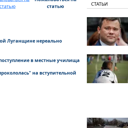
СТАТЬИ
статью
ной Луганщине нереально
 поступление в местные училища
прокололась" на вступительной