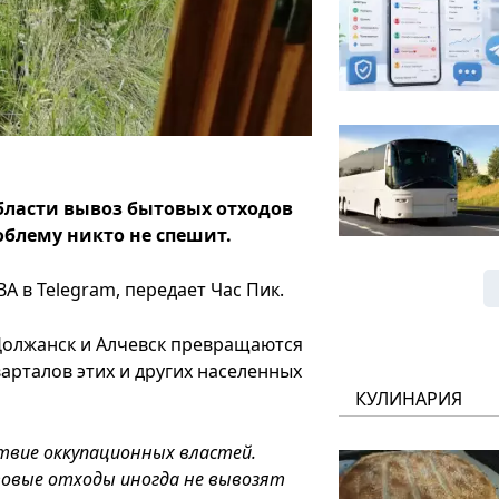
бласти вывоз бытовых отходов
облему никто не спешит.
А в Telegram, передает Час Пик.
Должанск и Алчевск превращаются
варталов этих и других населенных
КУЛИНАРИЯ
твие оккупационных властей.
овые отходы иногда не вывозят