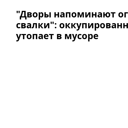
"Дворы напоминают о
свалки": оккупирован
утопает в мусоре