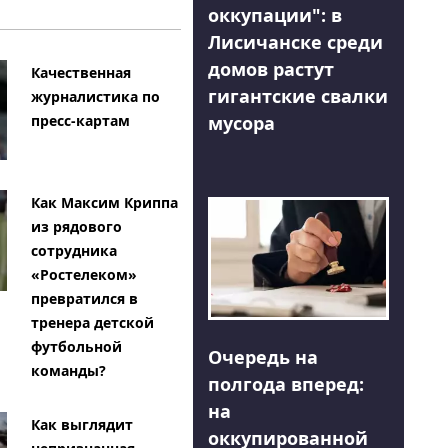
оккупации": в
Лисичанске среди
домов растут
Качественная
гигантские свалки
журналистика по
мусора
пресс-картам
Как Максим Криппа
из рядового
сотрудника
«Ростелеком»
превратился в
тренера детской
футбольной
Очередь на
команды?
полгода вперед:
на
Как выглядит
оккупированной