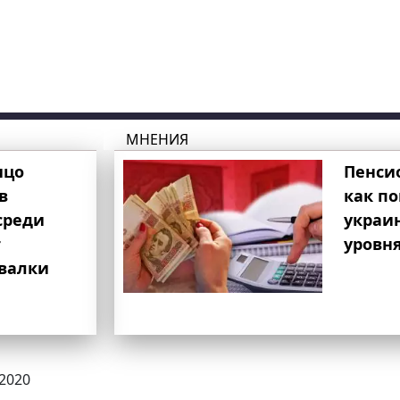
МНЕНИЯ
ицо
Пенси
в
как п
среди
украи
т
уровня
свалки
.2020