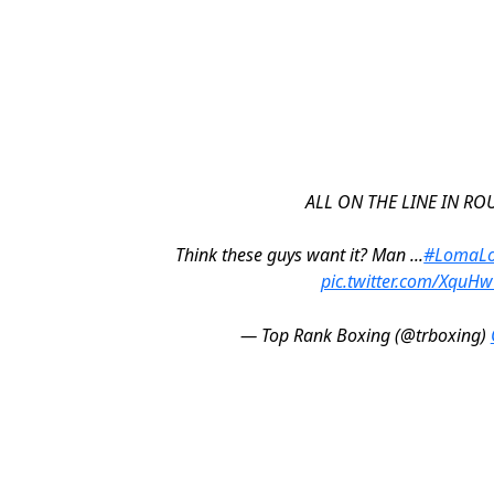
ALL ON THE LINE IN ROU
Think these guys want it? Man ...
#LomaLo
pic.twitter.com/XquH
— Top Rank Boxing (@trboxing)