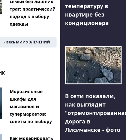
семьи без лишних
температуру в
трат: практический
квартире без
подход к выбору
кондиционера
одежды
- весь МИР УВЛЕЧЕНИЙ
ИК
Морозильные
В сети показали,
шкафы для
как выглядит
магазинов и
"отремонтированная"
супермаркетов:
дорога в
советы по выбору
Лисичанске - фото
Как модерировать