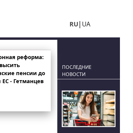
RU
UA
онная реформа:
овысить
ПОСЛЕДНИЕ
нские пенсии до
НОВОСТИ
 ЕС - Гетманцев