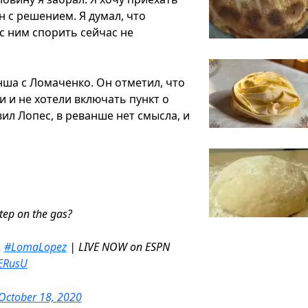
н с решением. Я думал, что
 с ним спорить сейчас не
ша с Ломаченко. Он отметил, что
и и не хотели включать пункт о
вил Лопес, в реванше нет смысла, и
tep on the gas?
.
#LomaLopez
| LIVE NOW on ESPN
AERusU
October 18, 2020