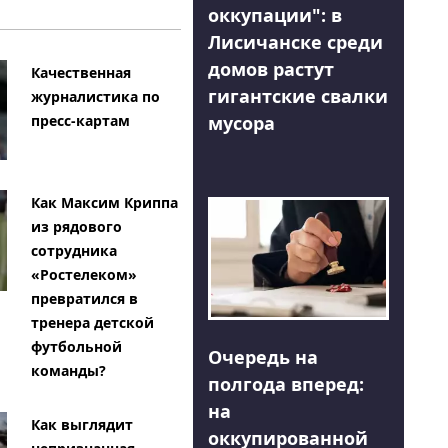
оккупации": в
Лисичанске среди
домов растут
Качественная
гигантские свалки
журналистика по
мусора
пресс-картам
Как Максим Криппа
из рядового
сотрудника
«Ростелеком»
превратился в
тренера детской
футбольной
Очередь на
команды?
полгода вперед:
на
Как выглядит
оккупированной