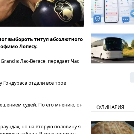
ог выбороть титул абсолютного
еофимо Лопесу.
rand в Лас-Вегасе, передает Час
 Гондураса отдали все трое
решением судей. По его мнению, он
КУЛИНАРИЯ
 раундах, но на вторую половину я
ловину я забрал. Я хочу приехать