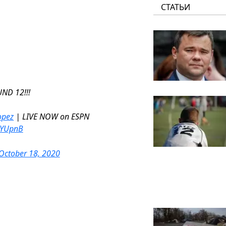
СТАТЬИ
ND 12!!!
pez
| LIVE NOW on ESPN
wYUpnB
October 18, 2020