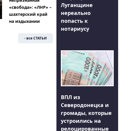
непризнанная
Луганщине
«свобода»: «ЛНР» –
нереально
шахтерский край
попасть к
на издыхании
нотариусу
- все СТАТЬИ
ВПЛ из
Северодонецка и
громады, которые
устроились на
релоцированные