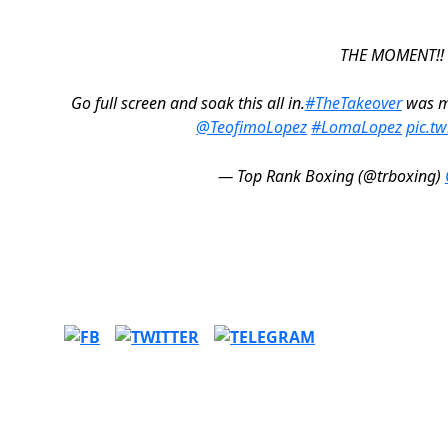
THE MOMENT!!
Go full screen and soak this all in.
#TheTakeover
was mo
@TeofimoLopez
#LomaLopez
pic.t
— Top Rank Boxing (@trboxing)