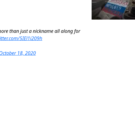
re than just a nickname all along for
witter.com/5IEl1i209h
October 18, 2020