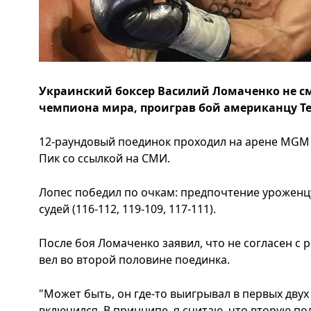
Украинский боксер Василий Ломаченко не см
чемпиона мира, проиграв бой американцу Т
12-раундовый поединок проходил на арене MGM G
Пик со ссылкой на СМИ.
Лопес победил по очкам: предпочтение уроженцу
судей (116-112, 119-109, 117-111).
После боя Ломаченко заявил, что не согласен с 
вел во второй половине поединка.
"Может быть, он где-то выигрывал в первых двух
включился. В принципе, я считаю, что вторую по