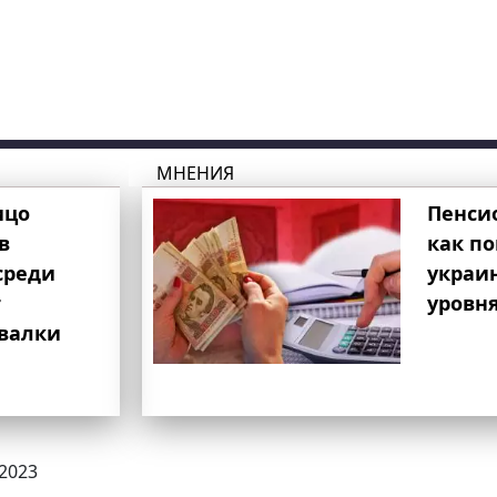
МНЕНИЯ
ицо
Пенси
в
как п
среди
украи
т
уровня
свалки
.2023