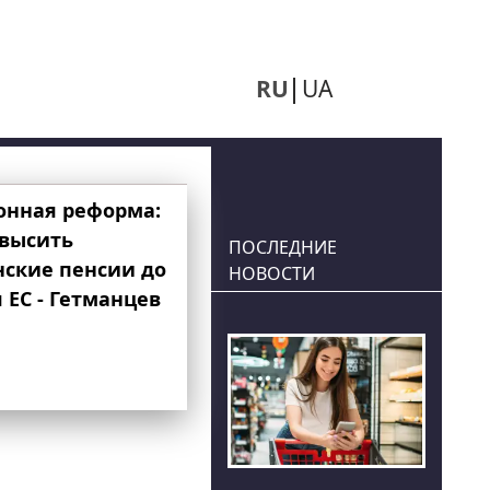
RU
UA
онная реформа:
овысить
ПОСЛЕДНИЕ
нские пенсии до
НОВОСТИ
 ЕС - Гетманцев