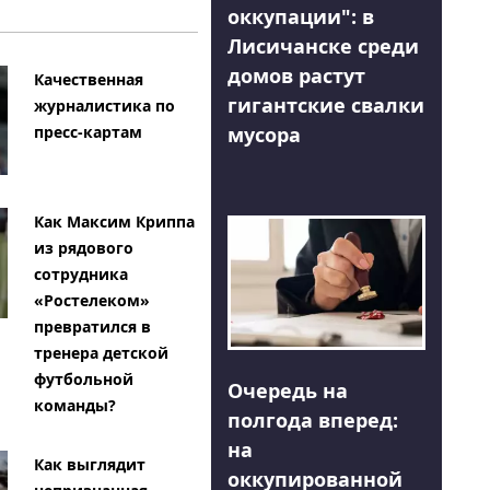
оккупации": в
Лисичанске среди
домов растут
Качественная
гигантские свалки
журналистика по
мусора
пресс-картам
Как Максим Криппа
из рядового
сотрудника
«Ростелеком»
превратился в
тренера детской
футбольной
Очередь на
команды?
полгода вперед:
на
Как выглядит
оккупированной