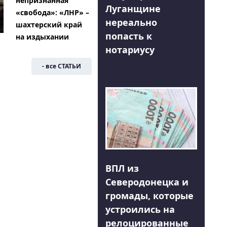
непризнанная
Луганщине
«свобода»: «ЛНР» –
нереально
шахтерский край
попасть к
на издыхании
нотариусу
- все СТАТЬИ
ВПЛ из
Северодонецка и
громады, которые
устроились на
релоцированные