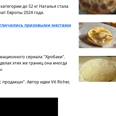
 категории до 52 кг Наталья стала
ат Европы 2024 года.
отличились призовыми местами
имационного сериала "Хробаки".
еделах этих же границ она иногда
ы.
продакшн". Автор идеи Vit Richer,