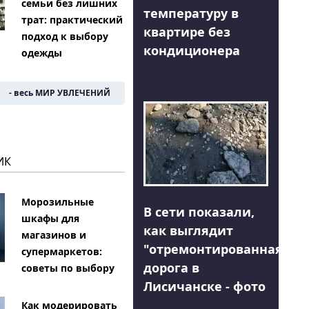
семьи без лишних
температуру в
трат: практический
квартире без
подход к выбору
кондиционера
одежды
- весь МИР УВЛЕЧЕНИЙ
ИК
Морозильные
В сети показали,
шкафы для
как выглядит
магазинов и
"отремонтированная"
супермаркетов:
дорога в
советы по выбору
Лисичанске - фото
Как модерировать