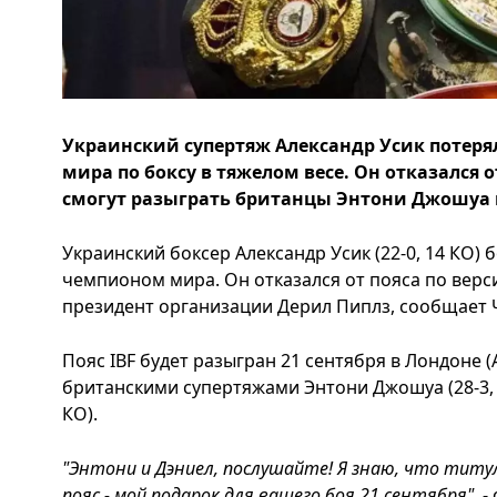
Украинский супертяж Александр Усик потеря
мира по боксу в тяжелом весе. Он отказался о
смогут разыграть британцы Энтони Джошуа 
Украинский боксер Александр Усик (22-0, 14 КО)
чемпионом мира. Он отказался от пояса по верс
президент организации Дерил Пиплз, сообщает 
Пояс IBF будет разыгран 21 сентября в Лондоне 
британскими супертяжами Энтони Джошуа (28-3, 2
КО).
"Энтони и Дэниел, послушайте! Я знаю, что титул
пояс - мой подарок для вашего боя 21 сентября",
- 