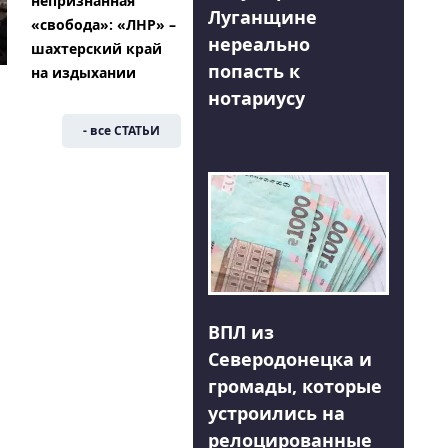
непризнанная
Луганщине
«свобода»: «ЛНР» –
нереально
шахтерский край
попасть к
на издыхании
нотариусу
- все СТАТЬИ
ВПЛ из
Северодонецка и
громады, которые
устроились на
релоцированные