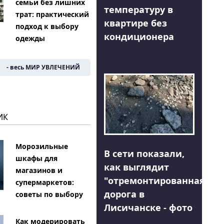
семьи без лишних
температуру в
трат: практический
квартире без
подход к выбору
кондиционера
одежды
- весь МИР УВЛЕЧЕНИЙ
ИК
Морозильные
В сети показали,
шкафы для
как выглядит
магазинов и
"отремонтированная"
супермаркетов:
дорога в
советы по выбору
Лисичанске - фото
Как модерировать