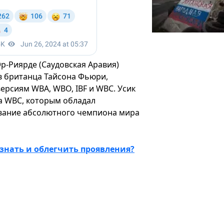
р-Риярде (Саудовская Аравия)
ев британца Тайсона Фьюри,
ерсиям WBA, WBO, IBF и WBC. Усик
а WBC, которым обладал
звание абсолютного чемпиона мира
знать и облегчить проявления?