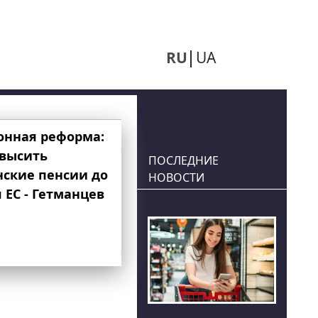
RU
UA
онная реформа:
овысить
ПОСЛЕДНИЕ
нские пенсии до
НОВОСТИ
 ЕС - Гетманцев