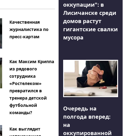
оккупации": в
Лисичанске среди
домов растут
Качественная
гигантские свалки
журналистика по
мусора
пресс-картам
Как Максим Криппа
из рядового
сотрудника
«Ростелеком»
превратился в
тренера детской
футбольной
Очередь на
команды?
полгода вперед:
на
Как выглядит
оккупированной