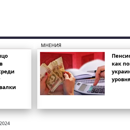
МНЕНИЯ
ицо
Пенси
в
как п
среди
украи
т
уровня
свалки
.2024