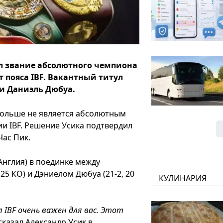
л звание абсолютного чемпиона
т пояса IBF. Вакантный титул
и Даниэль Дюбуа.
 больше не является абсолютным
ии IBF. Решение Усика подтвердил
Час Пик.
(Англия) в поединке между
5 КО) и Дэниелом Дюбуа (21-2, 20
КУЛИНАРИЯ
 IBF очень важен для вас. Этот
сказал Александр Усик в