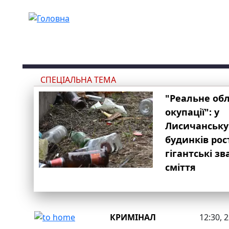
Перейти до основного вмісту
СПЕЦІАЛЬНА ТЕМА
"Реальне об
окупації": у
Лисичанську
будинків рос
гігантські з
сміття
КРИМІНАЛ
12:30, 