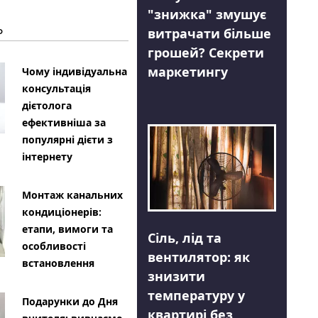
"знижка" змушує
Ь
витрачати більше
грошей? Секрети
маркетингу
Чому індивідуальна
консультація
дієтолога
ефективніша за
популярні дієти з
інтернету
Монтаж канальних
кондиціонерів:
етапи, вимоги та
Сіль, лід та
особливості
вентилятор: як
встановлення
знизити
температуру у
Подарунки до Дня
квартирі без