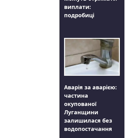
виплати:
подробиці
Аварія за аварією:
частина
окупованої
Луганщини
залишилася без
водопостачання