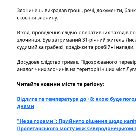
Злочинець викрадав гроші, речі, документи, банків
скоєння злочину.
В ході проведення слідчо-оперативних заходів п
злочинця. Був затриманий 31-річний житель Лис
судимий за грабежі, крадіжки та розбійні напади.
Досудове слідство триває. Підозрюваного переві
аналогічних злочинів на території інших міст Луга
Читайте новини міста та регіону:
Відлига та температура до +8: якою буде п
днями
"Не за горами": Прийнято рішення щодо капі
Пролетарського мосту між Сєвєродонецьком