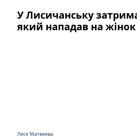
У Лисичанську затрима
який нападав на жінок
Леся Матвеева