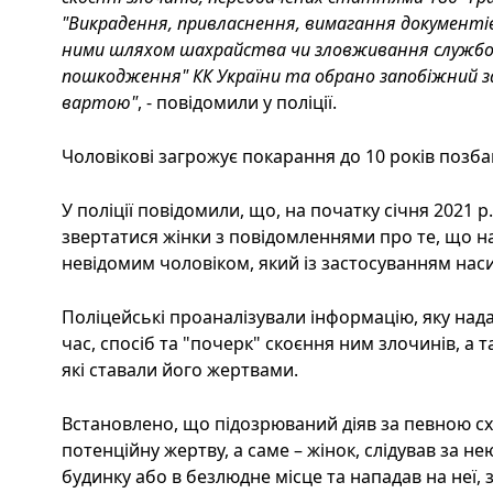
"Викрадення, привласнення, вимагання документі
ними шляхом шахрайства чи зловживання службо
пошкодження" КК України та обрано запобіжний за
вартою"
, - повідомили у поліції.
Чоловікові загрожує покарання до 10 років позба
У поліції повідомили, що, на початку січня 2021 р
звертатися жінки з повідомленнями про те, що на
невідомим чоловіком, який із застосуванням наси
Поліцейські проаналізували інформацію, яку над
час, спосіб та "почерк" скоєння ним злочинів, а 
які ставали його жертвами.
Встановлено, що підозрюваний діяв за певною сх
потенційну жертву, а саме – жінок, слідував за не
будинку або в безлюдне місце та нападав на неї,