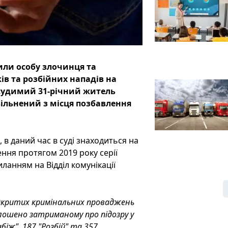
или особу злочинця та
ів та розбійних нападів на
судимий 31-річний житель
ільнений з місця позбавлення
 в даний час в суді знаходиться на
ння протягом 2019 року серії
ланням на Відділ комунікації
відкритих кримінальних проваджень
лошено затриманому про підозру у
іж", 187 "Розбій" та 357