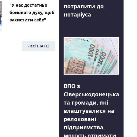
"У нас достатньо
потрапити до
бойового духу, щоб
нотаріуса
захистити себе"
- всі СТАТТІ
ВПО з
Сіверськодонецька
та громади, які
влаштувалися на
релоковані
підприємства,
можуть отримати