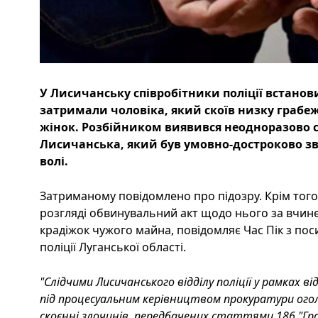
У Лисичанську співробітники поліції встанов
затримали чоловіка, який скоїв низку грабеж
жінок. Розбійником виявився неодноразово 
Лисичанська, який був умовно-достроково зв
волі.
Затриманому повідомлено про підозру. Крім того,
розгляді обвинувальний акт щодо нього за вчине
крадіжок чужого майна, повідомляє Час Пік з поси
поліції Луганської області.
"Слідчими Лисичанського відділу поліції у рамках 
під процесуальним керівництвом прокуратури ого
скоєнні злочинів, передбачених статтями 186 "Граб