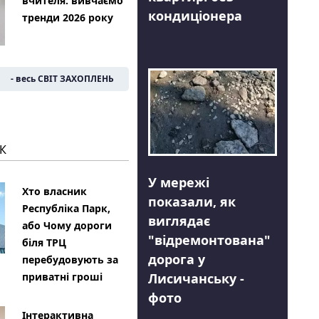
вчителя: вивчаємо
кондиціонера
тренди 2026 року
- весь СВІТ ЗАХОПЛЕНЬ
К
У мережі
Хто власник
показали, як
Республіка Парк,
виглядає
або Чому дороги
"відремонтована"
біля ТРЦ
дорога у
перебудовують за
Лисичанську -
приватні гроші
фото
Інтерактивна