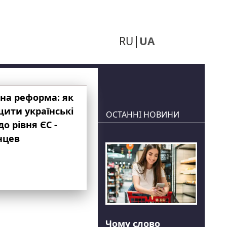
RU
UA
на реформа: як
ити українські
ОСТАННІ НОВИНИ
до рівня ЄС -
нцев
Чому слово