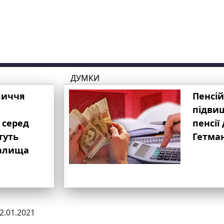
ДУМКИ
личчя
Пенсій
підвищ
 серед
пенсії 
туть
Гетма
валища
22.01.2021