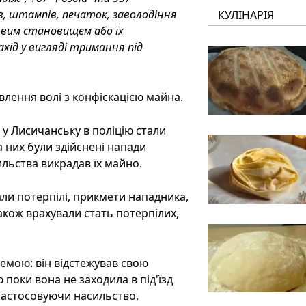
в, штампів, печаток, заволодіння
КУЛІНАРІЯ
вим становищем або їх
хід у вигляді тримання під
влення волі з конфіскацією майна.
. у Лисичанську в поліцію стали
 них були здійснені напади
льства викрадав їх майно.
али потерпілі, прикмети нападника,
також врахували стать потерпілих,
емою: він відстежував свою
ю поки вона не заходила в під'їзд
 застосовуючи насильство.