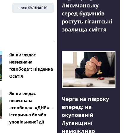
Лисичанську
- вся КУЛІНАРІЯ
серед будинків
ростуть гігантські
звалища сміття
Як виглядає
невизнана
"свобода": Південна
Осетія
Як виглядає
Черга на півроку
невизнана
вперед: на
«свобода»: «ДНР» –
окупованій
історична бомба
уповільненої дії
Луганщині
неможливо