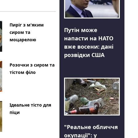
Пиріг з м'яким
Путін може
сиром та
напасти на НАТО
моцарелою
вже восени: дані
розвідки США
Розочки з сиром та
тістом філо
Ідеальне тісто для
піци
"Реальне обличчя
окупації": у