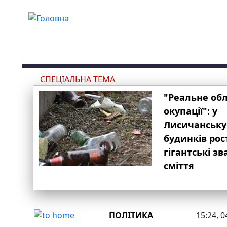
Перейти до основного вмісту
СПЕЦІАЛЬНА ТЕМА
"Реальне об
окупації": у
Лисичанську
будинків рос
гігантські з
сміття
ПОЛІТИКА
15:24, 0