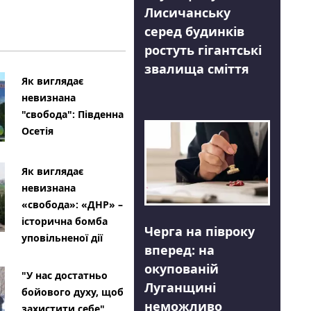
Лисичанську
серед будинків
ростуть гігантські
звалища сміття
Як виглядає
невизнана
"свобода": Південна
Осетія
Як виглядає
невизнана
«свобода»: «ДНР» –
історична бомба
Черга на півроку
уповільненої дії
вперед: на
окупованій
"У нас достатньо
Луганщині
бойового духу, щоб
неможливо
захистити себе"