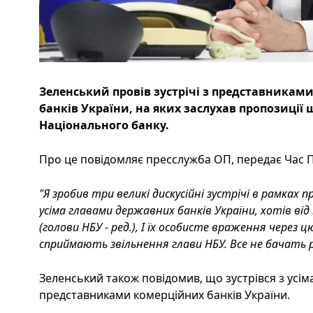
Зеленський провів зустрічі з представникам
банків України, на яких заслухав пропозиці
Національного банку.
Про це повідомляє пресслужба ОП, передає Час П
"Я зробив три великі дискусійні зустрічі в рамках пр
усіма главами державних банків України, хотів ві
(голови НБУ - ред.), І їх особисте враження через 
сприймають звільнення глави НБУ. Все не бачать р
Зеленський також повідомив, що зустрівся з усім
представниками комерційних банків України.