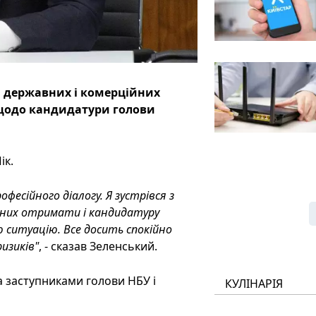
и державних і комерційних
ї щодо кандидатури голови
ік.
офесійного діалогу. Я зустрівся з
д них отримати і кандидатуру
цю ситуацію. Все досить спокійно
изиків"
, - сказав Зеленський.
а заступниками голови НБУ і
КУЛІНАРІЯ