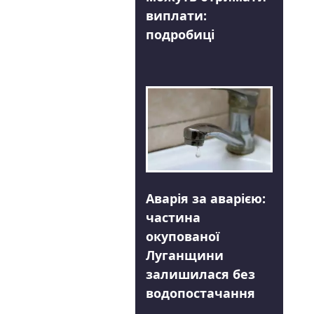
виплати:
подробиці
Аварія за аварією:
частина
окупованої
Луганщини
залишилася без
водопостачання