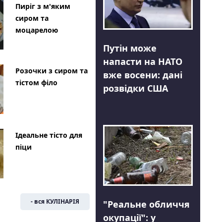
Пиріг з м'яким
сиром та
моцарелою
Путін може
напасти на НАТО
Розочки з сиром та
вже восени: дані
тістом філо
розвідки США
Ідеальне тісто для
піци
- вся КУЛІНАРІЯ
"Реальне обличчя
окупації": у