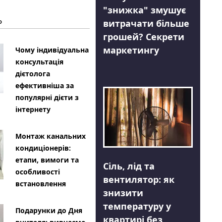
"знижка" змушує
Ь
витрачати більше
грошей? Секрети
маркетингу
Чому індивідуальна
консультація
дієтолога
ефективніша за
популярні дієти з
інтернету
Монтаж канальних
кондиціонерів:
етапи, вимоги та
Сіль, лід та
особливості
вентилятор: як
встановлення
знизити
температуру у
Подарунки до Дня
квартирі без