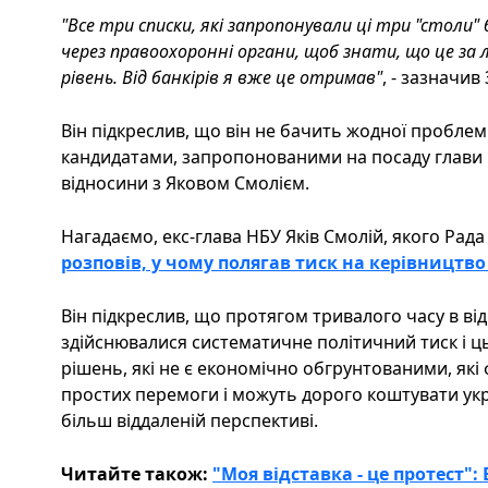
"Все три списки, які запропонували ці три "столи" 
через правоохоронні органи, щоб знати, що це за л
рівень. Від банкірів я вже це отримав"
, - зазначив
Він підкреслив, що він не бачить жодної проблем
кандидатами, запропонованими на посаду глави Н
відносини з Яковом Смолієм.
Нагадаємо, екс-глава НБУ Яків Смолій, якого Рада
розповів, у чому полягав тиск на керівництв
Він підкреслив, що протягом тривалого часу в 
здійснювалися систематичне політичний тиск і 
рішень, які не є економічно обгрунтованими, як
простих перемоги і можуть дорого коштувати укра
більш віддаленій перспективі.
Читайте також:
"Моя відставка - це протест":