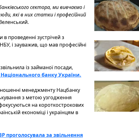
банківського сектора, ми вивчаємо і
юди, які в них статки і професійний
 Зеленський.
и в проведенні зустрічей з
БУ, і зауважив, що мав професійні
 звільнила із займаної посади,
о Національного банку України.
відношенні менеджменту Нацбанку
цькування з метою узгодження
і фокусуються на короткострокових
їнській економіці і українцям в
 ВР проголосувала за звільнення