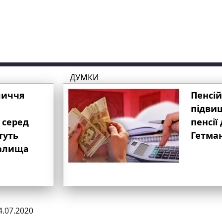
ДУМКИ
личчя
Пенсій
підвищ
 серед
пенсії 
туть
Гетма
валища
4.07.2020