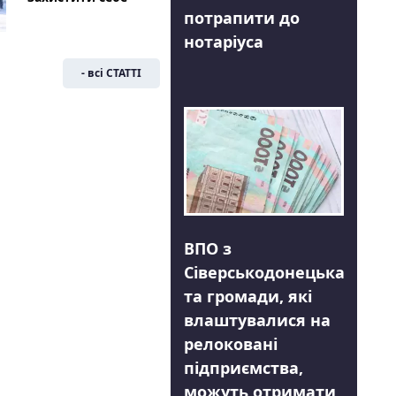
потрапити до
нотаріуса
- всі СТАТТІ
ВПО з
Сіверськодонецька
та громади, які
влаштувалися на
релоковані
підприємства,
можуть отримати