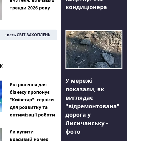
вчителя: вивчаємо
кондиціонера
тренди 2026 року
- весь СВІТ ЗАХОПЛЕНЬ
К
У мережі
Які рішення для
показали, як
бізнесу пропонує
виглядає
"Київстар": сервіси
"відремонтована"
для розвитку та
дорога у
оптимізації роботи
Лисичанську -
фото
Як купити
красивий номер