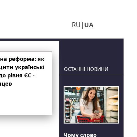
RU
UA
на реформа: як
ити українські
ОСТАННІ НОВИНИ
до рівня ЄС -
нцев
Чому слово