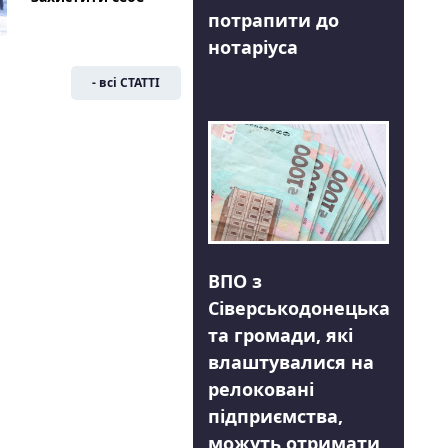
потрапити до
нотаріуса
- всі СТАТТІ
ВПО з
Сіверськодонецька
та громади, які
влаштувалися на
релоковані
підприємства,
можуть отримати