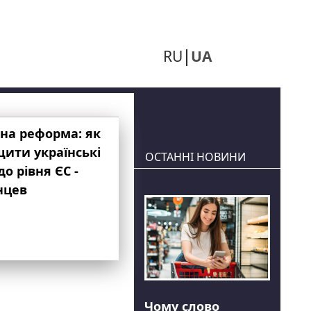
RU
UA
на реформа: як
ити українські
ОСТАННІ НОВИНИ
до рівня ЄС -
нцев
Чому слово