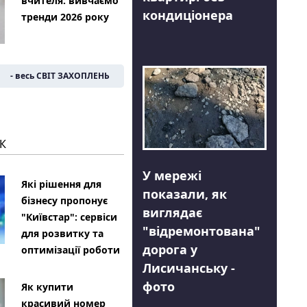
вчителя: вивчаємо
кондиціонера
тренди 2026 року
- весь СВІТ ЗАХОПЛЕНЬ
К
У мережі
Які рішення для
показали, як
бізнесу пропонує
виглядає
"Київстар": сервіси
"відремонтована"
для розвитку та
дорога у
оптимізації роботи
Лисичанську -
фото
Як купити
красивий номер