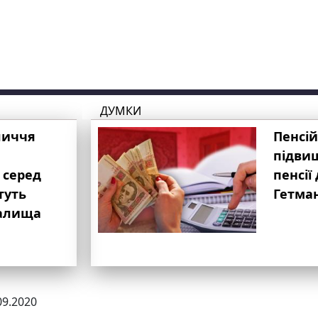
ДУМКИ
личчя
Пенсій
підвищ
 серед
пенсії 
туть
Гетма
валища
09.2020