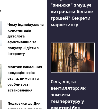
"знижка" змушує
Ь
витрачати більше
грошей? Секрети
маркетингу
Чому індивідуальна
консультація
дієтолога
ефективніша за
популярні дієти з
інтернету
Монтаж канальних
кондиціонерів:
етапи, вимоги та
Сіль, лід та
особливості
вентилятор: як
встановлення
знизити
температуру у
Подарунки до Дня
квартирі без