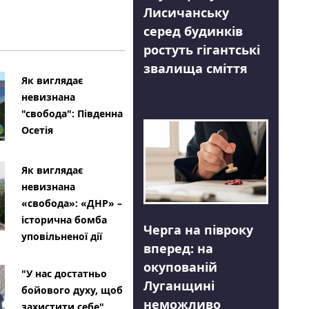
Лисичанську
серед будинків
ростуть гігантські
звалища сміття
Як виглядає
невизнана
"свобода": Південна
Осетія
Як виглядає
невизнана
«свобода»: «ДНР» –
історична бомба
Черга на півроку
уповільненої дії
вперед: на
окупованій
"У нас достатньо
Луганщині
бойового духу, щоб
неможливо
захистити себе"