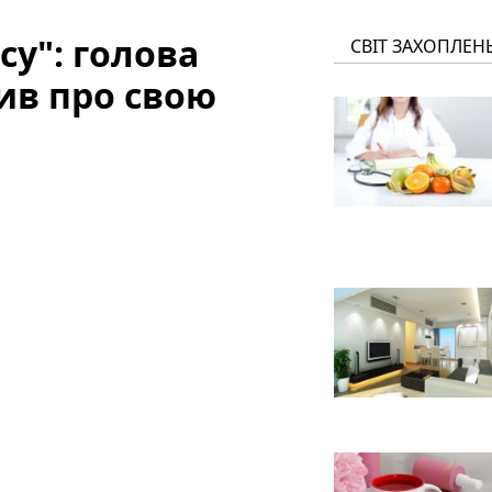
су": голова
СВІТ ЗАХОПЛЕН
вив про свою