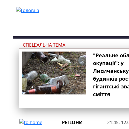
Перейти до основного вмісту
СПЕЦІАЛЬНА ТЕМА
"Реальне об
окупації": у
Лисичанську
будинків рос
гігантські з
сміття
РЕГІОНИ
21:45, 12.