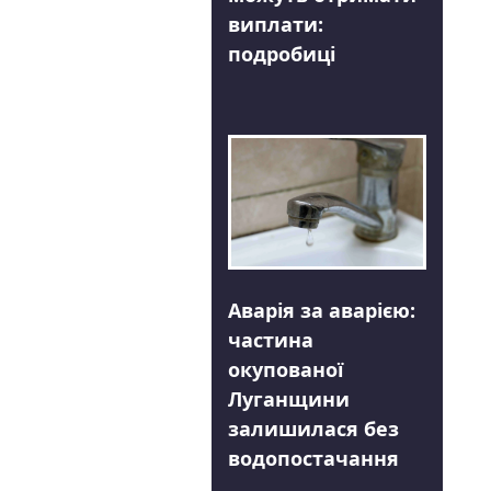
виплати:
подробиці
Аварія за аварією:
частина
окупованої
Луганщини
залишилася без
водопостачання