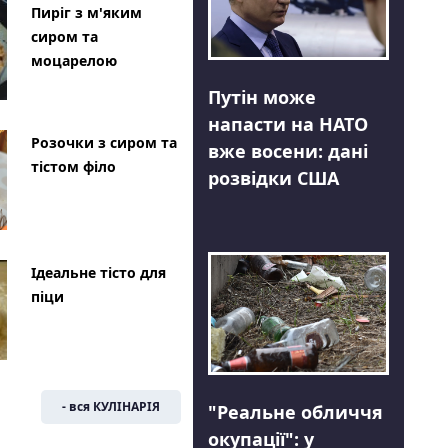
Пиріг з м'яким
сиром та
моцарелою
Путін може
напасти на НАТО
Розочки з сиром та
вже восени: дані
тістом філо
розвідки США
Ідеальне тісто для
піци
- вся КУЛІНАРІЯ
"Реальне обличчя
окупації": у