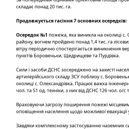
складає понад 20 тис. га.
Продовжується гасіння 7 основних осередків:
Осередок №1
пожежа, яка виникла на околиці с
району, вогнем пройдено понад 1,4 тис. га лісови
вітру періодично спостерігається виникнення ве
пунктів Боровеньки, Щедрищеве та Пурдівка.
Сили і засоби ДСНС зосереджено на захисті насел
артилерійського складу ЗСУ поблизу с. Боровеньк
околиці с. Олександрівка. Працює важка інженерна
чол. та 51 од. техніки, з них від ДСНС 126 чол. о/с т
Враховуючи загрозу поширення пожежі місцеви
оповіщення населення щодо можливої евакуації у
Завдяки комплексному застосуванню наземних сил