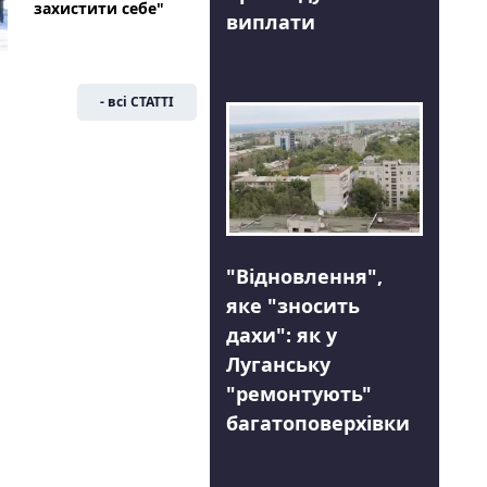
захистити себе"
виплати
- всі СТАТТІ
"Відновлення",
яке "зносить
дахи": як у
Луганську
"ремонтують"
багатоповерхівки