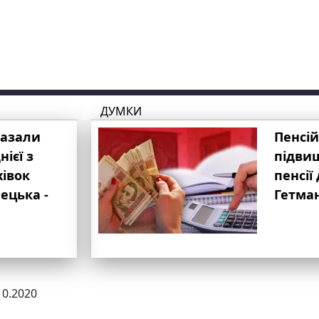
ДУМКИ
казали
Пенсій
ієї з
підвищ
хівок
пенсії 
ецька -
Гетма
10.2020