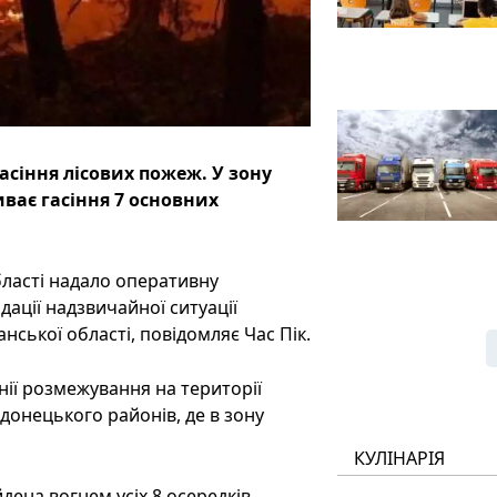
асіння лісових пожеж. У зону
ває гасіння 7 основних
бласті надало оперативну
дації надзвичайної ситуації
нської області, повідомляє Час Пік.
нії розмежування на території
онецького районів, де в зону
КУЛІНАРІЯ
ена вогнем усіх 8 осередків