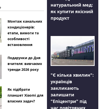
натуральний мед:
Ь
як купити якісний
продукт
Монтаж канальних
кондиціонерів:
етапи, вимоги та
особливості
встановлення
Подарунки до Дня
вчителя: вивчаємо
тренди 2026 року
"Є кілька хвилин":
українців
закликають
Як підібрати
залишати
планшет Xiaomi для
"Епіцентри" під
власних задач?
час повітряних