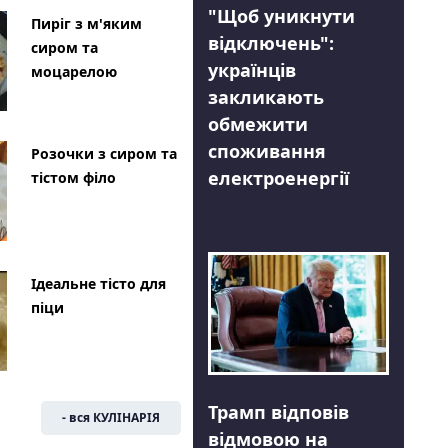
"Щоб уникнути
Пиріг з м'яким
відключень":
сиром та
українців
моцарелою
закликають
обмежити
споживання
Розочки з сиром та
електроенергії
тістом філо
Ідеальне тісто для
піци
Трамп відповів
- вся КУЛІНАРІЯ
відмовою на