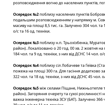
розповсюдження вогню до населених пунктів, потр
Осередок №2
поблизу населених пунктів Боброве
подальшим розповсюдженням у напрямку м. Сєвє
масиву на площі 8,5 тис. га. Залучено 304 чол. та 1
о/с та 16 од. техніки.
Осередок №3
поблизу н.п. Трьохізбенка, Мурато
район). Локалізовано о 20 год. 00 хв. 2 жовтня на
184 чол. та 9 од. техніки, з них від ДСНС 14 чол. о/с
Осередок №4
поблизу сіл Лобачеве та Геївка (С
пожежа на площі 300 га. Для гасіння додатково 
322 чол. та 18 од. техніки, з них від ДСНС 45 чол. о/
Осередок №5
між селами Піщане, Нижньотепле 
район). Загоряння очерету та сухої рослинності 
важка інженерна техніка ЗСУ (БАТ). Залучено 366 чо
39 чол. о/с та 11 од. техніки.