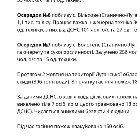
Осередок №6
поблизу с. Вільхове (Станично-Лу
1,1 тис. га лісу. Працює важка інженерна техніка З
од. техніки, з них від ДСНС 101 чол. о/с та 27 од. те
Осередок №7
поблизу с. Болотене (Станично-Луг
га очерету та сухої рослинності. Залучено 256 чол.
чол. о/с та 15 од. техніки.
Протягом 2 жовтня на території Луганської облас
скиди (396 тонн води). З початку гасіння пожеж 18
За даними ДСНС, в ході ліквідації лісових пожеж н
виявлено тіла 7 осіб, крім цього травмовано 18 ос
ДСНС). Числяться зниклими безвісти 4 людини.
Під час гасіння пожеж евакуйовано 150 осіб.