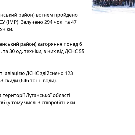
ганський район) вогнем пройдено
СУ (ІМР). Залучено 294 чол. та 47
хніки.
анський район) загоряння понад 6
 та 30 од. техніки, з них від ДСНС 55
ті авіацією ДСНС здійснено 123
3 скиди (646 тонн води).
а території Луганської області
іб (у тому числі 3 співробітники