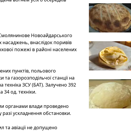
. Смолянинове Новоайдарського
х насаджень, внаслідок поривів
рхової пожежі в районі населених
ених пунктів, польового
и та газорозподільчої станції на
 техніка ЗСУ (БАТ). Залучено 392
а 34 од. техніки.
ми органами влади проведено
 разі ускладнення обстановки.
 та авіації не допущено