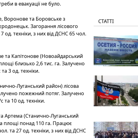
еби в евакуації не було.
, Воронове та Боровське з
СТАТТІ
родонецьк. Загорання лісового
7 од. техніки, з них від ДСНС 65 чол.
ве та Капітонове (Новоайдарський
 площі близько 2,6 тис. га. Залучено
 та 3 од. техніки.
танично-Луганський район) лісова
залучено пожежний потяг. Залучено
с та 10 од. техніки.
та Артема (Станично-Луганський
на площі понад 110 га. Працює
л. та 27 од. техніки, з них від ДСНС