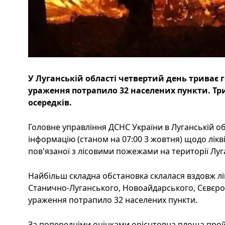
У Луганській області четвертий день триває г
ураження потрапило 32 населених пункти. Три
осередків.
Головне управління ДСНС України в Луганській о
інформацію (станом на 07:00 3 жовтня) щодо лікві
пов'язаної з лісовими пожежами на території Луга
Найбільш складна обстановка склалася вздовж лі
Станично-Луганського, Новоайдарського, Сєвєрод
ураження потрапило 32 населених пункти.
За попередніми оцінками орієнтовна площа пройд