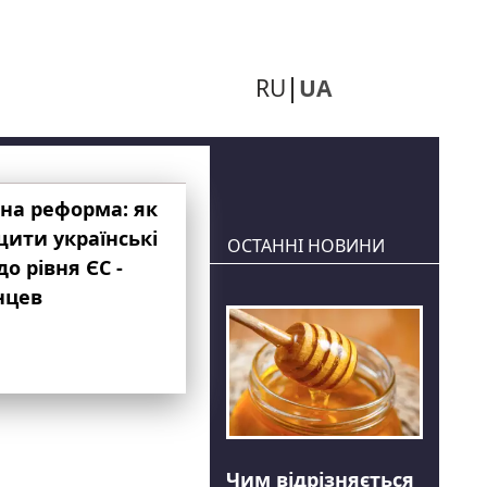
RU
UA
на реформа: як
ити українські
ОСТАННІ НОВИНИ
до рівня ЄС -
нцев
Чим відрізняється