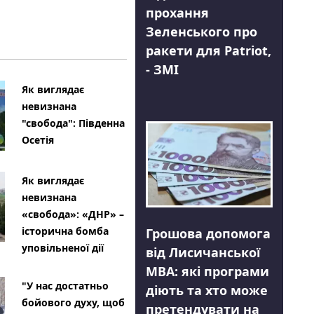
прохання
Зеленського про
ракети для Patriot,
- ЗМІ
Як виглядає
невизнана
"свобода": Південна
Осетія
Як виглядає
невизнана
«свобода»: «ДНР» –
історична бомба
Грошова допомога
уповільненої дії
від Лисичанської
МВА: які програми
"У нас достатньо
діють та хто може
бойового духу, щоб
претендувати на