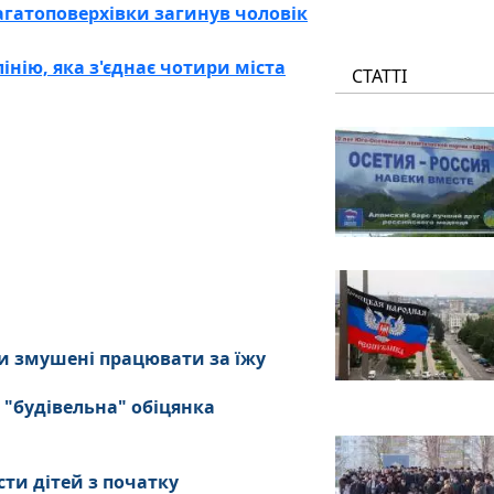
багатоповерхівки загинув чоловік
інію, яка з'єднає чотири міста
СТАТТІ
и змушені працювати за їжу
 "будівельна" обіцянка
сти дітей з початку