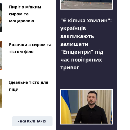
Пиріг з м'яким
сиром та
"Є кілька хвилин":
моцарелою
українців
закликають
залишати
Розочки з сиром та
"Епіцентри" під
тістом філо
час повітряних
тривог
Ідеальне тісто для
піци
- вся КУЛІНАРІЯ