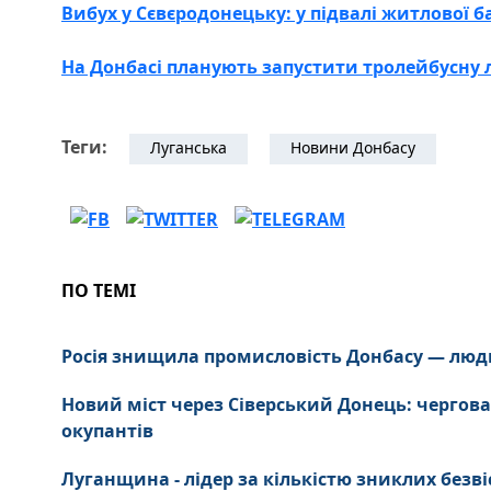
Вибух у Сєвєродонецьку: у підвалі житлової 
На Донбасі планують запустити тролейбусну л
Теги:
Луганська
Новини Донбасу
ПО ТЕМІ
Росія знищила промисловість Донбасу — люд
Новий міст через Сіверський Донець: чергова
окупантів
Луганщина - лідер за кількістю зниклих безві