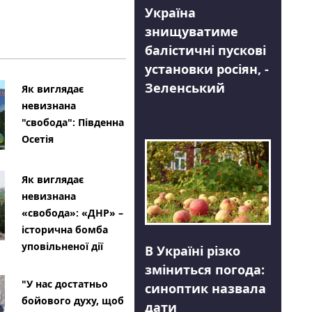
Україна
знищуватиме
балістичні пускові
установки росіян, -
Зеленський
Як виглядає
невизнана
"свобода": Південна
Осетія
Як виглядає
невизнана
«свобода»: «ДНР» –
історична бомба
уповільненої дії
В Україні різко
зміниться погода:
"У нас достатньо
синоптик назвала
бойового духу, щоб
дати