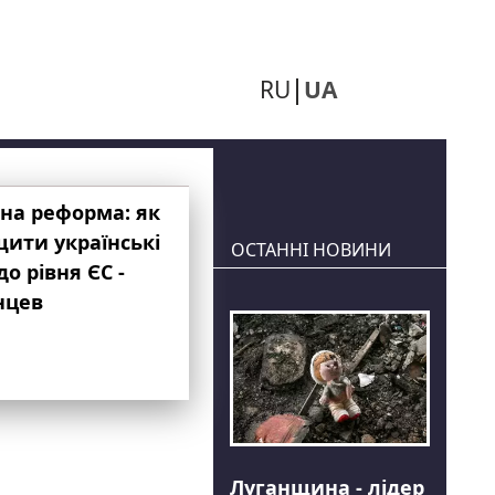
RU
UA
на реформа: як
ити українські
ОСТАННІ НОВИНИ
до рівня ЄС -
нцев
Луганщина - лідер