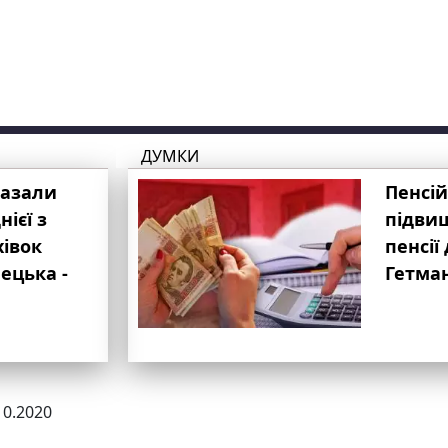
ДУМКИ
казали
Пенсій
ієї з
підвищ
хівок
пенсії 
ецька -
Гетма
10.2020