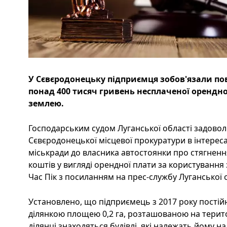
У Сєвєродонецьку підприємця зобов'язали по
понад 400 тисяч гривень несплаченої орендно
землею.
Господарським судом Луганської області задовол
Сєвєродонецької місцевої прокуратури в інтерес
міськради до власника автостоянки про стягнен
коштів у вигляді орендної плати за користуванн
Час Пік з посиланням на прес-службу Луганської 
Установлено, що підприємець з 2017 року пості
ділянкою площею 0,2 га, розташованою на територ
ділянці знаходяться будівлі, які належать йому на