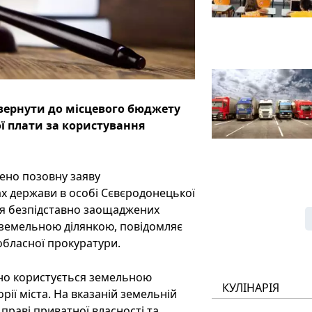
вернути до місцевого бюджету
ї плати за користування
ено позовну заяву
ах держави в особі Сєвєродонецької
ня безпідставно заощаджених
я земельною ділянкою, повідомляє
обласної прокуратури.
йно користується земельною
КУЛІНАРІЯ
ії міста. На вказаній земельній
 праві приватної власності та