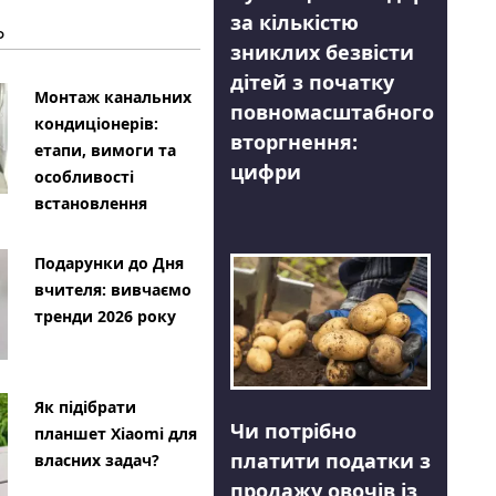
за кількістю
Ь
зниклих безвісти
дітей з початку
Монтаж канальних
повномасштабного
кондиціонерів:
вторгнення:
етапи, вимоги та
цифри
особливості
встановлення
Подарунки до Дня
вчителя: вивчаємо
тренди 2026 року
Як підібрати
Чи потрібно
планшет Xiaomi для
платити податки з
власних задач?
продажу овочів із