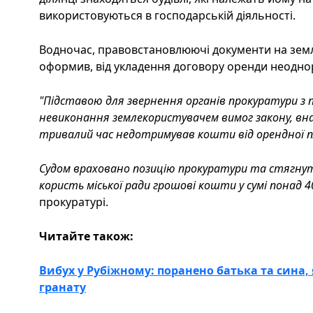
використовуються в господарській діяльності.
Водночас, правовстановлюючі документи на земл
оформив, від укладення договору оренди неодно
"Підставою для звернення органів прокуратури з 
невиконання землекористувачем вимог закону, вн
тривалий час недотримував кошти від орендної пл
Судом враховано позицію прокуратури та стягнуто
користь міської ради грошові кошти у сумі понад 4
прокуратурі.
Читайте також:
Вибух у Рубіжному: поранено батька та сина,
гранату