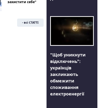
захистити себе"
- всі СТАТТІ
"Щоб уникнути
відключень":
українців
закликають
обмежити
споживання
електроенергії