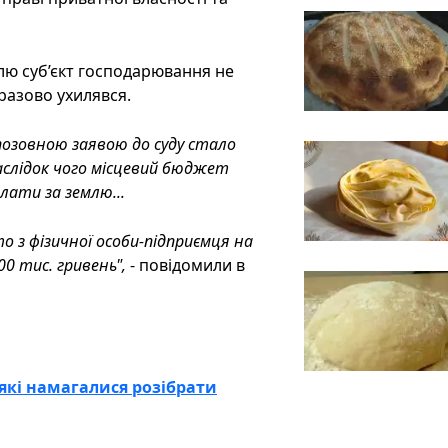
ю суб’єкт господарювання не
разово ухилявся.
позовною заявою до суду стало
аслідок чого місцевий бюджет
ати за землю...
 з фізичної особи-підприємця на
00 тис. гривень",
- повідомили в
 які намагалися розібрати