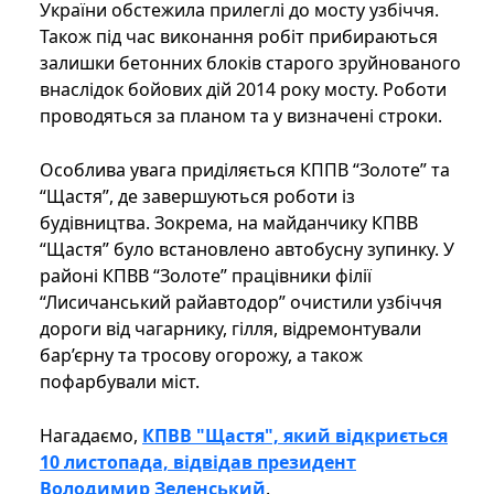
України обстежила прилеглі до мосту узбіччя.
Також під час виконання робіт прибираються
залишки бетонних блоків старого зруйнованого
внаслідок бойових дій 2014 року мосту. Роботи
проводяться за планом та у визначені строки.
Особлива увага приділяється КППВ “Золоте” та
“Щастя”, де завершуються роботи із
будівництва. Зокрема, на майданчику КПВВ
“Щастя” було встановлено автобусну зупинку. У
районі КПВВ “Золоте” працівники філії
“Лисичанський райавтодор” очистили узбіччя
дороги від чагарнику, гілля, відремонтували
бар’єрну та тросову огорожу, а також
пофарбували міст.
Нагадаємо,
КПВВ "Щастя", який відкриється
10 листопада, відвідав президент
Володимир Зеленський
.