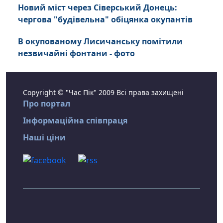
Новий міст через Сіверський Донець:
чергова "будівельна" обіцянка окупантів
В окупованому Лисичанську помітили
незвичайні фонтани - фото
Copyright © "Час Пік" 2009 Всі права захищені
Про портал
Інформаційна співпраця
Наші ціни