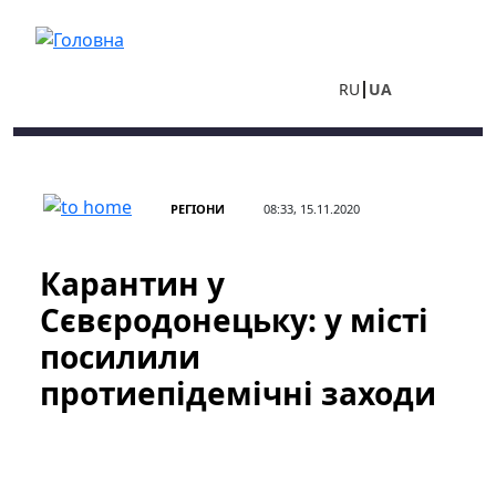
Перейти до основного вмісту
RU
UA
РЕГІОНИ
08:33, 15.11.2020
Карантин у
Сєвєродонецьку: у місті
посилили
протиепідемічні заходи