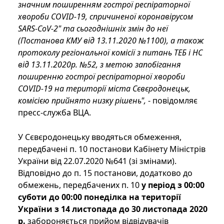
значним поширенням гострої респіраторної
хвороби COVID-19, спричиненої коронавірусом
SARS-CoV-2" та сьогоднішніх змін до неї
(Постанова КМУ від 13.11.2020 №1100), а також
протоколу регіональної комісії з питань ТЕБ і НС
від 13.11.2020р. №52, з метою запобігання
поширенню гострої респіраторної хвороби
COVID-19 на території міста Сєвєродонецьк,
комісією прийнято низку рішень",
- повідомляє
пресс-служба ВЦА.
У Сєвєродонецьку вводяться обмеження,
передбачені п. 10 постанови Кабінету Міністрів
України від 22.07.2020 №641 (зі змінами).
Відповідно до п. 15 постанови, додатково до
обмежень, передбачених п. 10
у період з 00:00
суботи до 00:00 понеділка на території
України з 14 листопада до 30 листопада 2020
р.
забороняється прийом відвідувачів