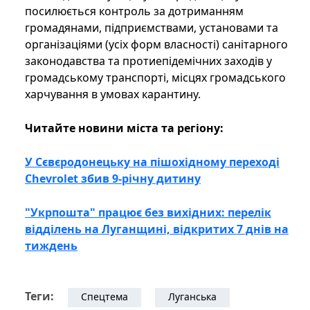
посилюється контроль за дотриманням
громадянами, підприємствами, установами та
організаціями (усіх форм власності) санітарного
законодавства та протиепідемічних заходів у
громадському транспорті, місцях громадського
харчування в умовах карантину.
Читайте новини міста та регіону:
У Сєвєродонецьку на пішохідному переході
Chevrolet збив 9-річну дитину
"Укрпошта" працює без вихідних: перелік
відділень на Луганщині, відкритих 7 днів на
тиждень
Теги:
Спецтема
Луганська