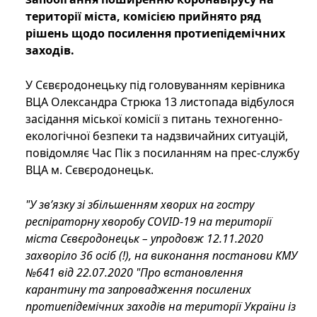
території міста, комісією прийнято ряд
рішень щодо посилення протиепідемічних
заходів.
У Сєвєродонецьку під головуванням керівника
ВЦА Олександра Стрюка 13 листопада відбулося
засідання міської комісії з питань техногенно-
екологічної безпеки та надзвичайних ситуацій,
повідомляє Час Пік з посиланням на прес-службу
ВЦА м. Сєвєродонецьк.
"У зв’язку зі збільшенням хворих на гостру
респіраторну хворобу COVID-19 на території
міста Сєвєродонецьк – упродовж 12.11.2020
захворіло 36 осіб (!), на виконання постанови КМУ
№641 від 22.07.2020 "Про встановлення
карантину та запровадження посилених
протиепідемічних заходів на території України із