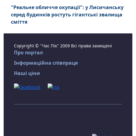
"Реальне обличчя окупації": у Лисичанську
серед будинків ростуть гігантські звалища
сміття
Copyright © "Час Пік" 2009 Всі права захищені
Про портал
Інформаційна співпраця
Наші ціни