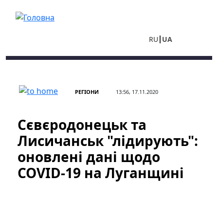
Перейти до основного вмісту
RU
UA
РЕГІОНИ
13:56, 17.11.2020
Сєвєродонецьк та
Лисичанськ "лідирують":
оновлені дані щодо
COVID-19 на Луганщині