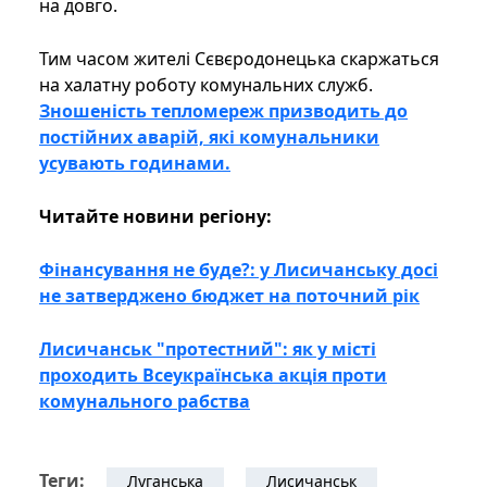
на довго.
Тим часом жителі Сєвєродонецька скаржаться
на халатну роботу комунальних служб.
Зношеність тепломереж призводить до
постійних аварій, які комунальники
усувають годинами.
Читайте новини регіону:
Фінансування не буде?: у Лисичанську досі
не затверджено бюджет на поточний рік
Лисичанськ "протестний": як у місті
проходить Всеукраїнська акція проти
комунального рабства
Теги:
Луганська
Лисичанськ