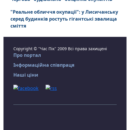
"Реальне обличчя окупації": у Лисичанську
серед будинків ростуть гігантські звалища
сміття
Copyright © "Час Пік" 2009 Всі права захищені
Про портал
Інформаційна співпраця
Наші ціни