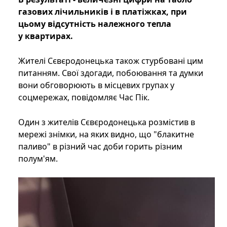
газових лічильників і в платіжках, при
цьому відсутність належного тепла
у квартирах.
Жителі Сєвєродонецька також стурбовані цим
питанням. Свої здогади, побоювання та думки
вони обговорюють в місцевих групах у
соцмережах, повідомляє Час Пік.
Один з жителів Сєвєродонецька розмістив в
мережі знімки, на яких видно, що "блакитне
паливо" в різний час доби горить різним
полум'ям.