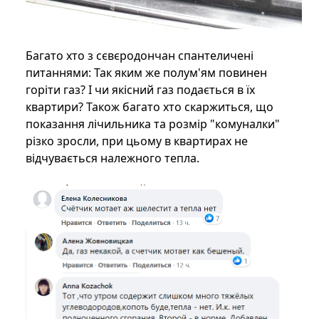
Багато хто з сєвєродончан спантеличені
питаннями: Так яким же полум'ям повинен
горіти газ? І чи якісний газ подається в їх
квартири? Також багато хто скаржиться, що
показання лічильника та розмір "комуналки"
різко зросли, при цьому в квартирах не
відчувається належного тепла.