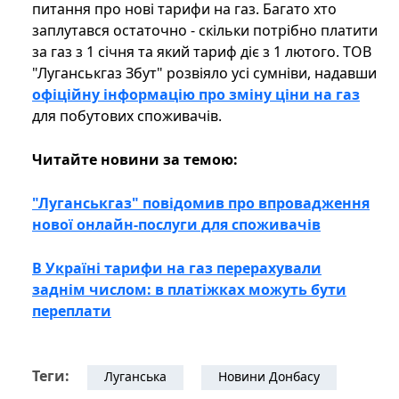
питання про нові тарифи на газ. Багато хто
заплутався остаточно - скільки потрібно платити
за газ з 1 січня та який тариф діє з 1 лютого. ТОВ
"Луганськгаз Збут" розвіяло усі сумніви, надавши
офіційну інформацію про зміну ціни на газ
для побутових споживачів.
Читайте новини за темою:
"Луганськгаз" повідомив про впровадження
нової онлайн-послуги для споживачів
В Україні тарифи на газ перерахували
заднім числом: в платіжках можуть бути
переплати
Теги:
Луганська
Новини Донбасу