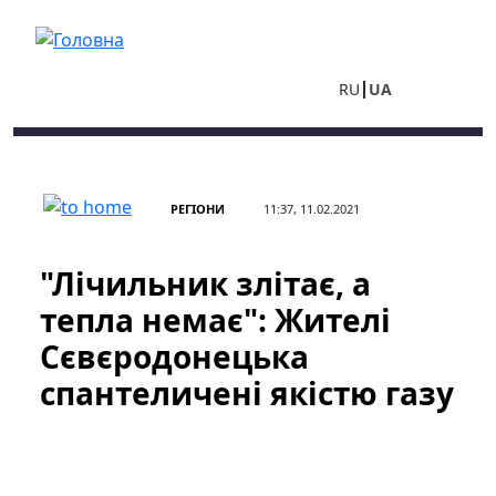
Перейти до основного вмісту
RU
UA
РЕГІОНИ
11:37, 11.02.2021
"Лічильник злітає, а
тепла немає": Жителі
Сєвєродонецька
спантеличені якістю газу