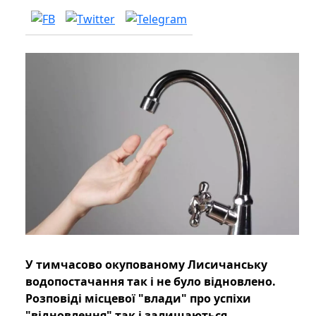
У тимчасово окупованому Лисичанську
водопостачання так і не було відновлено.
Розповіді місцевої "влади" про успіхи
"відновлення" так і залишаються