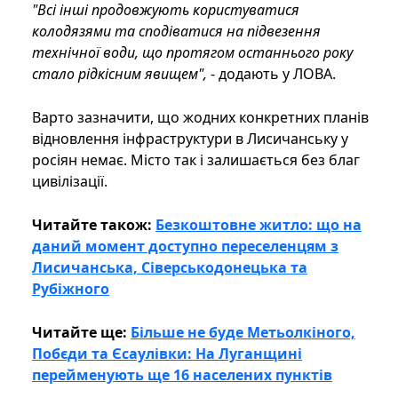
"Всі інші продовжують користуватися
колодязями та сподіватися на підвезення
технічної води, що протягом останнього року
стало рідкісним явищем",
- додають у ЛОВА.
Варто зазначити, що жодних конкретних планів
відновлення інфраструктури в Лисичанську у
росіян немає. Місто так і залишається без благ
цивілізації.
Читайте також:
Безкоштовне житло: що на
даний момент доступно переселенцям з
Лисичанська, Сіверськодонецька та
Рубіжного
Читайте ще:
Більше не буде Метьолкіного,
Побєди та Єсаулівки: На Луганщині
перейменують ще 16 населених пунктів