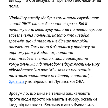
вигоду" та організували торгівлю талонами з-під
поли.
"Подвійну вигоду здобули комунальні служби так
званої "ЛНР" під час бензинової кризи. Від її
початку вони мали купу талонів на першочергове
забезпечення пальним. Багато хто швидко
зрозумів, що ці талони ще більше потрібні
населенню. Тому вони й з’явилися у продажу на
чорному ринку. Водночас, питання
життєзабезпечення, які мали вирішувати
комунальники, під приводом відсутності бензину
відкладалися "на потім" – заявки мешканців
тижнями залишалися невідпрацьованими",
–
йдеться
у повідомленні Луганської ОВА.
Зрозуміло, що ціни на талони зашкалюють,
проте люди просто не мають вибору, оскільки
іноді від наявності бензину в авто буквально