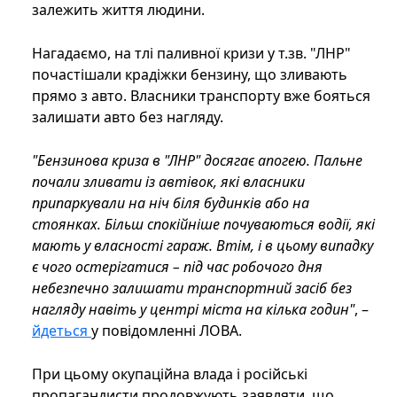
залежить життя людини.
Нагадаємо, на тлі паливної кризи у т.зв. "ЛНР"
почастішали крадіжки бензину, що зливають
прямо з авто. Власники транспорту вже бояться
залишати авто без нагляду.
"Бензинова криза в "ЛНР" досягає апогею. Пальне
почали зливати із автівок, які власники
припаркували на ніч біля будинків або на
стоянках. Більш спокійніше почуваються водії, які
мають у власності гараж. Втім, і в цьому випадку
є чого остерігатися – під час робочого дня
небезпечно залишати транспортний засіб без
нагляду навіть у центрі міста на кілька годин"
, –
йдеться
у повідомленні ЛОВА.
При цьому окупаційна влада і російські
пропагандисти продовжують заявляти, що