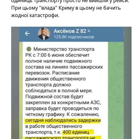
одиниць транспорту просто не вийшли у рейси.
При цьому "влада" Криму в цьому не бачить
жодної катастрофи.