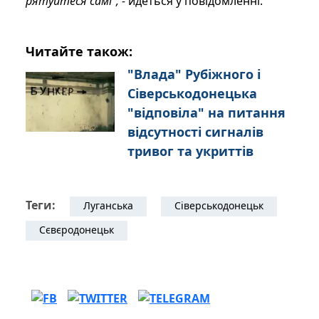
рятуйтеся самі", -
йдеться у повідомленні.
Читайте також:
"Влада" Рубіжного і
Сіверськодонецька
"відповіла" на питання
відсутності сигналів
тривог та укриттів
Теги:
Луганська
Сіверськодонецьк
Сєвєродонецьк