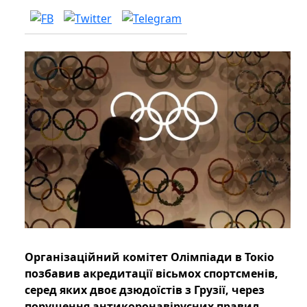
Організаційний комітет Олімпіади в Токіо
позбавив акредитації вісьмох спортсменів,
серед яких двоє дзюдоїстів з Грузії, через
порушення антикоронавірусних правил.