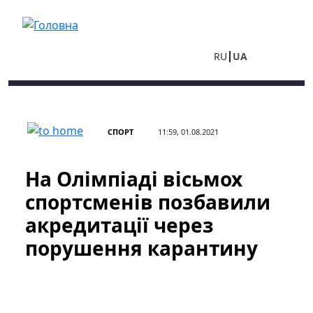
Перейти до основного вмісту
RU
UA
СПОРТ
11:59, 01.08.2021
На Олімпіаді вісьмох
спортсменів позбавили
акредитації через
порушення карантину