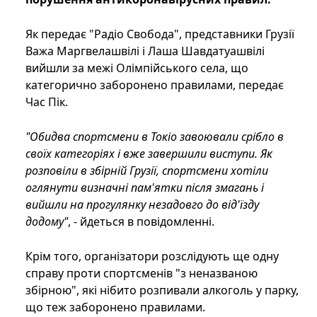
Як передає "Радіо Свобода", представники Грузії
Важа Маргвелашвілі і Лаша Шавдатуашвілі
вийшли за межі Олімпійського села, що
категорично заборонено правилами, передає
Час Пік.
"Обидва спортсмени в Токіо завоювали срібло в
своїх категоріях і вже завершили виступи. Як
розповіли в збірній Грузії, спортсмени хотіли
оглянути визначні пам'ятки після змагань і
вийшли на прогулянку незадовго до від'їзду
додому"
, - йдеться в повідомленні.
Крім того, організатори розслідують ще одну
справу проти спортсменів "з неназваною
збірною", які нібито розпивали алкоголь у парку,
що теж заборонено правилами.