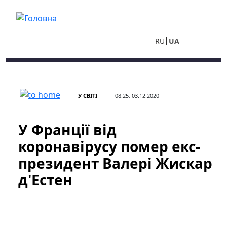
Перейти до основного вмісту
RU
UA
У СВІТІ
08:25, 03.12.2020
У Франції від
коронавірусу помер екс-
президент Валері Жискар
д'Естен