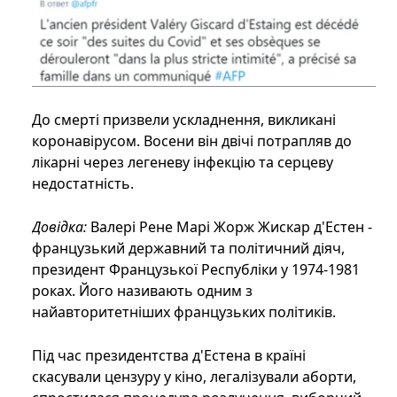
До смерті призвели ускладнення, викликані
коронавірусом. Восени він двічі потрапляв до
лікарні через легеневу інфекцію та серцеву
недостатність.
Довідка:
Валері Рене Марі Жорж Жискар д'Естен -
французький державний та політичний діяч,
президент Французької Республіки у 1974-1981
роках. Його називають одним з
найавторитетніших французьких політиків.
Під час президентства д'Естена в країні
скасували цензуру у кіно, легалізували аборти,