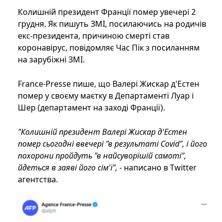
Колишній президент Франції помер увечері 2
грудня. Як пишуть ЗМІ, посилаючись на родичів
екс-президента, причиною смерті став
коронавірус, повідомляє Час Пік з посиланням
на зарубіжні ЗМІ.
France-Presse пише, що Валері Жискар д'Естен
помер у своєму маєтку в Департаменті Луар і
Шер (департамент на заході Франції).
"Колишній президент Валері Жискар д'Естен
помер сьогодні ввечері "в результаті Covid", і його
похорони пройдуть "в найсуворішій самоті",
йдеться в заяві його сім'ї",
- написано в Twitter
агентства.