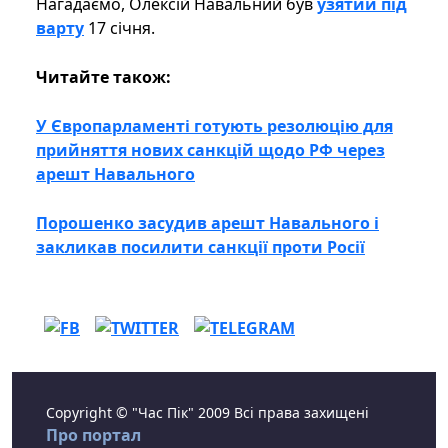
Нагадаємо, Олексій Навальний був
узятий під
варту
17 січня.
Читайте також:
У Європарламенті готують резолюцію для
прийняття нових санкцій щодо РФ через
арешт Навального
Порошенко засудив арешт Навального і
закликав посилити санкції проти Росії
Copyright © "Час Пік" 2009 Всі права захищені
Про портал