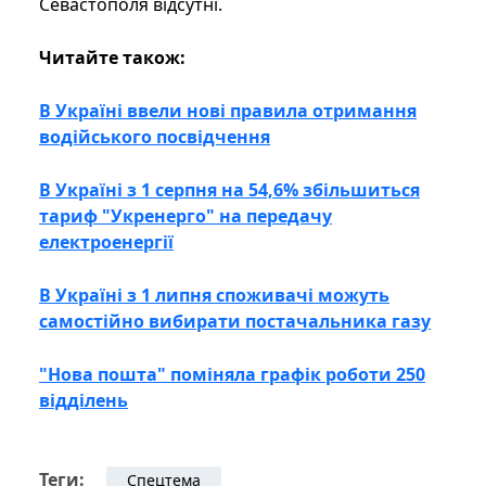
Севастополя відсутні.
Читайте також:
В Україні ввели нові правила отримання
водійського посвідчення
В Україні з 1 серпня на 54,6% збільшиться
тариф "Укренерго" на передачу
електроенергії
В Україні з 1 липня споживачі можуть
самостійно вибирати постачальника газу
"Нова пошта" поміняла графік роботи 250
відділень
Теги:
Спецтема