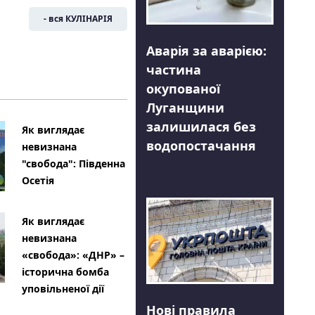
- вся КУЛІНАРІЯ
Аварія за аварією:
частина
окупованої
Луганщини
залишилася без
Як виглядає
водопостачання
невизнана
"свобода": Південна
Осетія
Як виглядає
невизнана
«свобода»: «ДНР» –
історична бомба
уповільненої дії
Нові правила