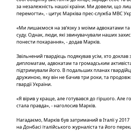
за незалежність нашої країни. Ми довели, що л
перемогти», - цитує Марківа прес-служба МВС Укр
«Ми лишаємося на зв’язку з моїми адвокатами та
суду. Однак, люди, які звинувачували наших захис
понести покарання», - додав Марків.
Звільнений гвардієць подякував усім, хто доклав 
дипломатам, адвокатам та громадським активістам
підтримували його. В подальших планах гвардійц
дружиною, яку він не бачив три роки, та продовж
гвардії України.
«Я вірив у краще, але готувався до гіршого. Ал
стала правда», - наголосив Марків.
Нагадаємо, Марків був затриманий в Італії у 2017
на Донбасі італійського журналіста та його перек