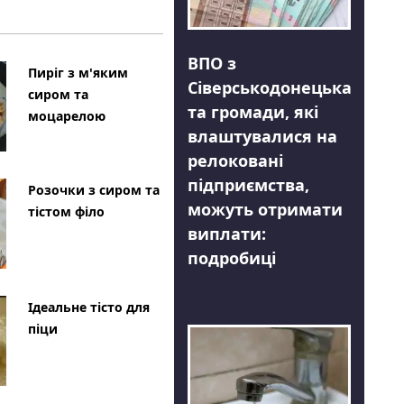
ВПО з
Пиріг з м'яким
Сіверськодонецька
сиром та
та громади, які
моцарелою
влаштувалися на
релоковані
підприємства,
Розочки з сиром та
можуть отримати
тістом філо
виплати:
подробиці
Ідеальне тісто для
піци