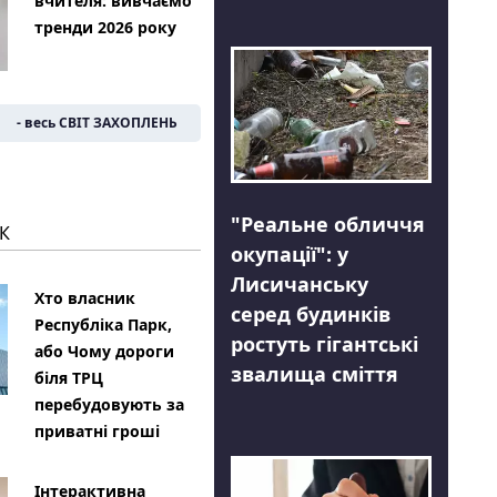
вчителя: вивчаємо
тренди 2026 року
- весь СВІТ ЗАХОПЛЕНЬ
"Реальне обличчя
К
окупації": у
Лисичанську
Хто власник
серед будинків
Республіка Парк,
ростуть гігантські
або Чому дороги
звалища сміття
біля ТРЦ
перебудовують за
приватні гроші
Інтерактивна