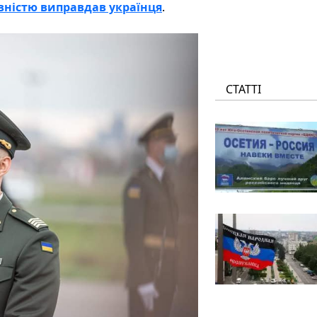
овністю виправдав українця
.
СТАТТІ