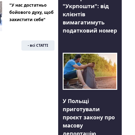
"У нас достатньо
"Укрпошти": від
бойового духу, щоб
клієнтів
захистити себе"
вимагатимуть
податковий номер
- всі СТАТТІ
У Польщі
приготували
проєкт закону про
масову
депортацію