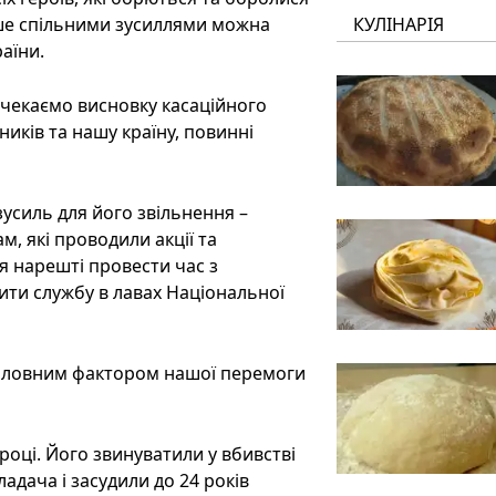
ише спільними зусиллями можна
КУЛІНАРІЯ
аїни.
 чекаємо висновку касаційного
ників та нашу країну, повинні
зусиль для його звільнення –
, які проводили акції та
я нарешті провести час з
ити службу в лавах Національної
е головним фактором нашої перемоги
 році. Його звинуватили у вбивстві
ладача і засудили до 24 років