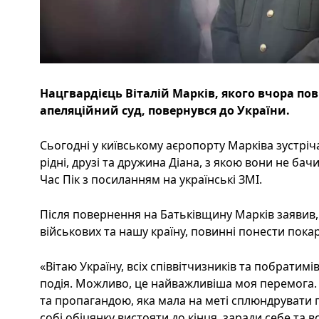
Нацгвардієць Віталій Марків, якого вчора по
апеляційний суд, повернувся до України.
Сьогодні у київському аєропорту Марківа зустріч
рідні, друзі та дружина Діана, з якою вони не бач
Час Пік з посиланням на українські ЗМІ.
Після повернення на Батьківщину Марків заявив,
військових та нашу країну, повинні понести пока
«Вітаю Україну, всіх співвітчизників та побратим
подія. Можливо, це найважливіша моя перемога. 
та пропагандою, яка мала на меті сплюндрувати гі
собі обіцянку вистояти до кінця, заради себе та в