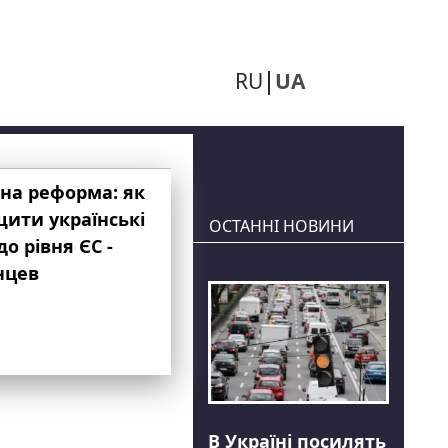
RU
UA
на реформа: як
ити українські
ОСТАННІ НОВИНИ
до рівня ЄС -
нцев
В Україні посилять