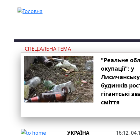
Перейти до основного вмісту
СПЕЦІАЛЬНА ТЕМА
"Реальне об
окупації": у
Лисичанську
будинків рос
гігантські з
сміття
УКРАЇНА
16:12, 04.