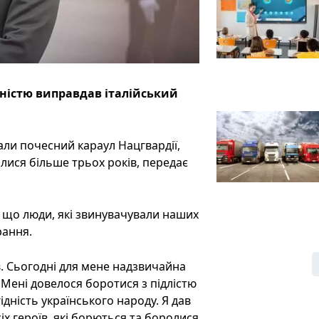
вністю виправдав італійський
али почесний караул Нацгвардії,
илися більше трьох років, передає
 що люди, які звинувачували наших
рання.
ів. Сьогодні для мене надзвичайна
Мені довелося боротися з підлістю
дність українського народу. Я дав
сіх героїв, які борються та боролися