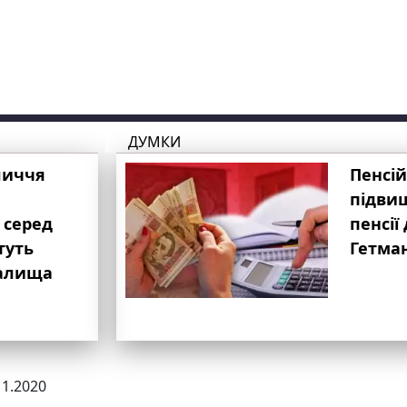
ДУМКИ
личчя
Пенсій
підвищ
 серед
пенсії 
туть
Гетма
валища
11.2020