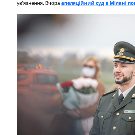
ув'язнення. Вчора
апеляційний суд в Мілані п