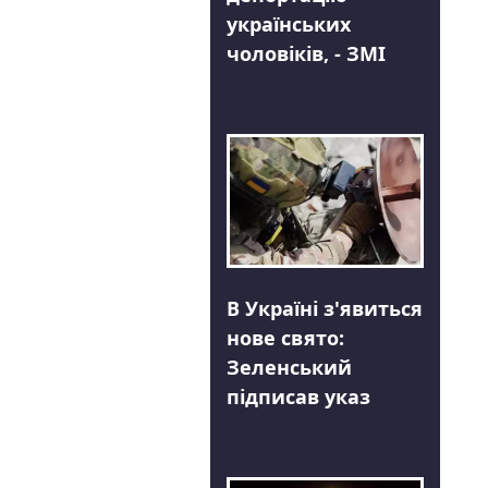
українських
чоловіків, - ЗМІ
В Україні з'явиться
нове свято:
Зеленський
підписав указ