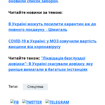
оновили список заборон
.
Читайте новини за темою:
В Україні можуть посилити карантин аж до
повного локдауну, - Шмигаль
COVID-19 в Україні: у МОЗ озвучили вартість
вакцини від коронавірусу
Читайте також:
"Ліквідація безглуздої
довідки": В Україні скасували довідку, яку
раніше вимагали в багатьох інстанціях
Теги:
Спецтема