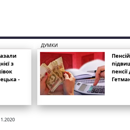
ДУМКИ
казали
Пенсій
ієї з
підвищ
хівок
пенсії 
ецька -
Гетма
11.2020