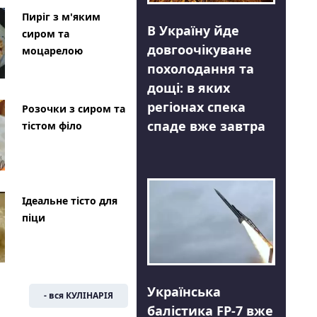
Пиріг з м'яким
В Україну йде
сиром та
довгоочікуване
моцарелою
похолодання та
дощі: в яких
регіонах спека
Розочки з сиром та
спаде вже завтра
тістом філо
Ідеальне тісто для
піци
Українська
- вся КУЛІНАРІЯ
балістика FP-7 вже