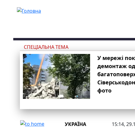
Перейти до основного вмісту
СПЕЦІАЛЬНА ТЕМА
У мережі по
демонтаж одн
багатоповер
Сіверськодон
фото
УКРАЇНА
15:14, 29.