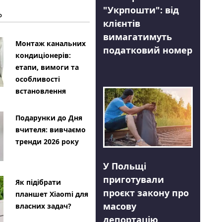
"Укрпошти": від
Ь
клієнтів
вимагатимуть
Монтаж канальних
податковий номер
кондиціонерів:
етапи, вимоги та
особливості
встановлення
Подарунки до Дня
вчителя: вивчаємо
тренди 2026 року
У Польщі
приготували
Як підібрати
проєкт закону про
планшет Xiaomi для
масову
власних задач?
депортацію