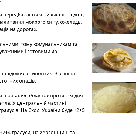
ря передбачається низькою, то дощ
налипання мокрого снігу, ожеледь,
ація на дорогах.
ильними, тому комунальникам та
уважними і готовими до
повідомила синоптик. Вся інша
стотних опадів.
та північних областях протягом дня
тепла. У центральній частині
градусів. На Сході України буде +2+5
+2+4 градуси, на Херсонщині та