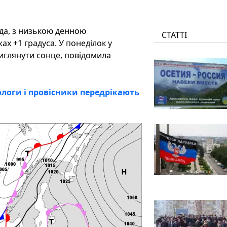
ода, з низькою денною
СТАТТІ
х +1 градуса. У понеділок у
виглянути сонце, повідомила
рологи і провісники передрікають