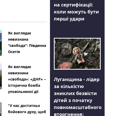
на сертифікації:
коли можуть бути
перші удари
Як виглядає
невизнана
"свобода": Південна
Осетія
Як виглядає
невизнана
Луганщина - лідер
«свобода»: «ДНР» –
історична бомба
за кількістю
уповільненої дії
зниклих безвісти
дітей з початку
"У нас достатньо
повномасштабного
бойового духу, щоб
вторгнення: