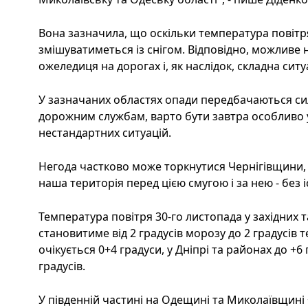
Вона зазначила, що оскільки температура повіт
змішуватиметься із снігом. Відповідно, можливе 
ожеледиця на дорогах і, як наслідок, складна ситу
У зазначаних областях опади передбачаються с
дорожним службам, варто бути завтра особливо 
нестандартних ситуацій.
Негода частково може торкнутися Чернігівщини, 
наша територія перед цією смугою і за нею - без і
Температура повітря 30-го листопада у західних 
становитиме від 2 градусів морозу до 2 градусів 
очікується 0+4 градуси, у Дніпрі та районах до +6 
градусів.
У південній частині на Одещині та Миколаївщині 