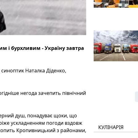
м і бурхливим - Україну завтра
 синоптик Наталка Діденко,
рогідніше негода зачепить північний
ферний душ, понадуває щоки, що
 вріже ускладненням погоди вздовж
КУЛІНАРІЯ
хопить Кропивницький з районами,
.