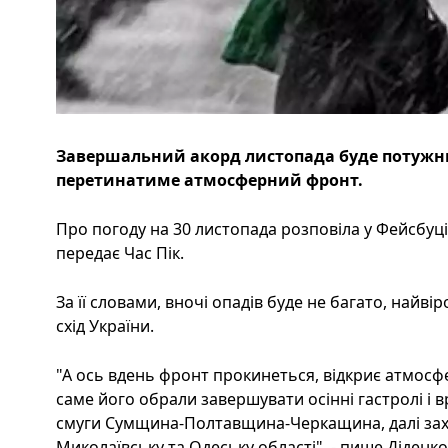
Завершальний акорд листопада буде потужни
перетинатиме атмосферний фронт.
Про погоду на 30 листопада розповіла у Фейсбуці
передає Час Пік.
За її словами, вночі опадів буде не багато, найві
схід України.
"А ось вдень фронт прокинеться, відкриє атмос
саме його обрали завершувати осінні гастролі і
смуги Сумщина-Полтавщина-Черкащина, далі за
Миколаївську та Одеську області", - пише Діденко