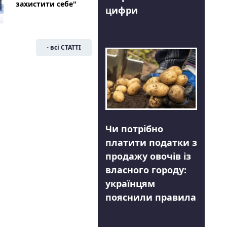
захистити себе"
цифри
- всі СТАТТІ
Чи потрібно
платити податки з
продажу овочів із
власного городу:
українцям
пояснили правила