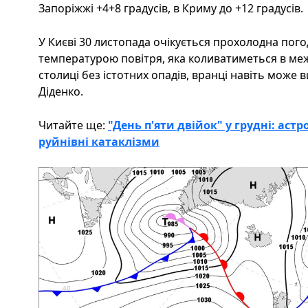
Запоріжжі +4+8 градусів, в Криму до +12 градусів.
У Києві 30 листопада очікується прохолодна пог
температурою повітря, яка коливатиметься в межа
столиці без істотних опадів, вранці навіть може 
Діденко.
Читайте ще:
"День п'яти двійок" у грудні: аст
руйнівні катаклізми