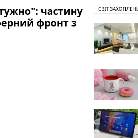
тужно": частину
СВІТ ЗАХОПЛЕН
ферний фронт з