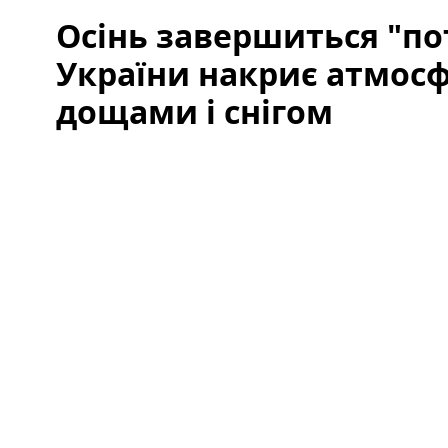
Осінь завершиться "по
України накриє атмос
дощами і снігом