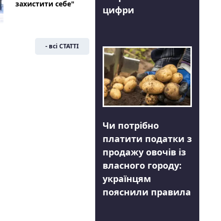
захистити себе"
цифри
- всі СТАТТІ
Чи потрібно
платити податки з
продажу овочів із
власного городу:
українцям
пояснили правила