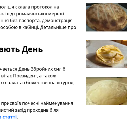
поліція склала протокол на
ачі від громадянської мережі
ання без паспорта, демонстрація
 особою в кабінці. Детальніше про
чають День
ачається День Збройних сил 6
 вітає Президент, а також
о солдата і божественна літургія,
 присвоїв почесні найменування
истий захід проходив біля
в статті
.