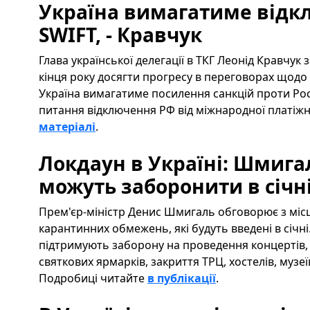
Україна вимагатиме відкл
SWIFT, - Кравчук
Глава української делегації в ТКГ Леонід Кравчук
кінця року досягти прогресу в переговорах щодо 
Україна вимагатиме посилення санкцій проти Росі
питання відключення РФ від міжнародної платіжн
матеріалі
.
Локдаун в Україні: Шмига
можуть заборонити в січн
Прем'єр-міністр Денис Шмигаль обговорює з мі
карантинних обмежень, які будуть введені в січні
підтримують заборону на проведення концертів, 
святкових ярмарків, закриття ТРЦ, хостелів, музеїв
Подробиці читайте
в публікації
.