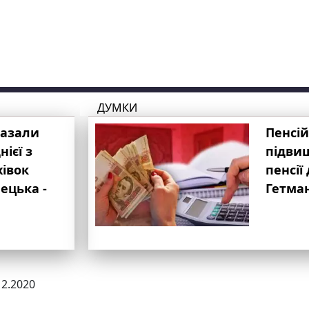
ДУМКИ
казали
Пенсій
ієї з
підвищ
хівок
пенсії 
ецька -
Гетма
12.2020