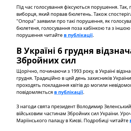
Під час голосування фіксуються порушення. Так, 
виборця, який порвав бюлетень. Також спостеріг
"Опора" заявили про такі порушення, як голосув
бюлетеня, голосування поза кабінкою та з іншою
порушення читайте
в публікації
.
В Україні 6 грудня відзна
Збройних сил
Щорічно, починаючи з 1993 року, в Україні відзн
грудня. Традиційно в цей день захисників України
проходять покладання квітів до могили невідомог
повідомляється
в публікації
.
З нагоди свята президент Володимир Зеленський
військовим частинам Збройних сил України. Уроч
Маріїнського палацу в Києві. Подробиці читайте