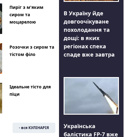
Пиріг з м'яким
В Україну йде
сиром та
довгоочікуване
моцарелою
похолодання та
дощі: в яких
регіонах спека
Розочки з сиром та
спаде вже завтра
тістом філо
Ідеальне тісто для
піци
Українська
- вся КУЛІНАРІЯ
балістика FP-7 вже