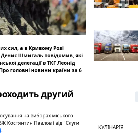
их сил, а в Кривому Розі
р Денис Шмигаль повідомив, які
нської делегації в ТКГ Леонід
Про головні новини країни за 6
проходить другий
осування на виборах міського
Ж Костянтин Павлов і від "Слуги
КУЛІНАРІЯ
і
.