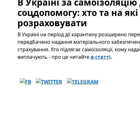
В Україні за самоізоляцію
соцдопомогу: хто та на як
розраховувати
В Україні на період дії карантину розширено пере
передбачено надання матеріального забезпече
страхування. Хто підлягає самоізоляції, кому нада
виплачують - про це читайте
в статті
.