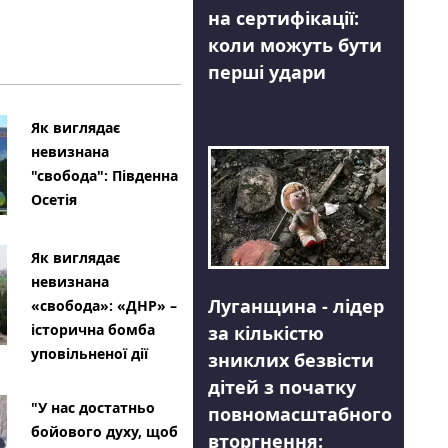
на сертифікації:
коли можуть бути
перші удари
Як виглядає
невизнана
"свобода": Південна
Осетія
Як виглядає
невизнана
Луганщина - лідер
«свобода»: «ДНР» –
історична бомба
за кількістю
уповільненої дії
зниклих безвісти
дітей з початку
"У нас достатньо
повномасштабного
бойового духу, щоб
вторгнення: