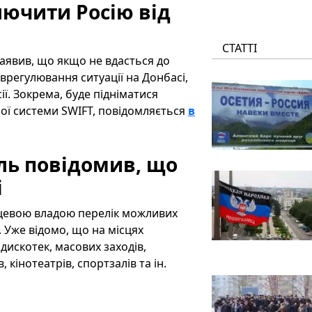
ючити Росію від
СТАТТІ
 заявив, що якщо не вдасться до
врегулювання ситуації на Донбасі,
ї. Зокрема, буде підніматися
ої системи SWIFT, повідомляється
в
ль повідомив, що
і
сцевою владою перелік можливих
. Уже відомо, що на місцях
дискотек, масових заходів,
, кінотеатрів, спортзалів та ін.