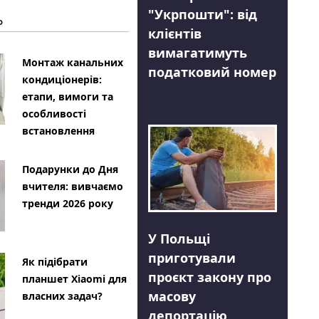
"Укрпошти": від
Ь
клієнтів
вимагатимуть
Монтаж канальних
податковий номер
кондиціонерів:
етапи, вимоги та
особливості
встановлення
Подарунки до Дня
вчителя: вивчаємо
тренди 2026 року
У Польщі
приготували
Як підібрати
проєкт закону про
планшет Xiaomi для
масову
власних задач?
депортацію