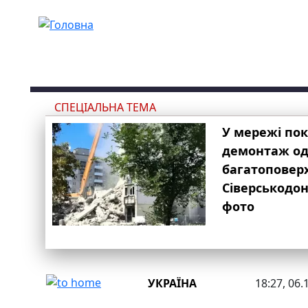
Перейти до основного вмісту
СПЕЦІАЛЬНА ТЕМА
У мережі по
демонтаж одн
багатоповер
Сіверськодон
фото
УКРАЇНА
18:27, 06.